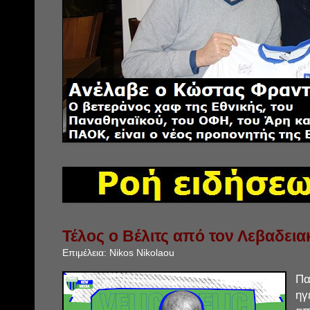
Τέλος ο Βέλιτς από τον Λεβαδεια
Επιμέλεια:
Nikos Nikolaou
Πα
ηγ