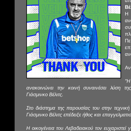
α
Βέ
Η
αν
σ
πλ
Π
ε
αν
Αν
"
ανακοινώνει την κοινή συναινέσει λύση τη
Γιάσμινκο Βέλιτς.⁣
Στο διάστημα της παρουσίας του στην τεχνική
Γιάσμινκο Βέλιτς επέδειξε ήθος και επαγγελματισ
Η οικογένεια του Λεβαδειακού τον ευχαριστεί 