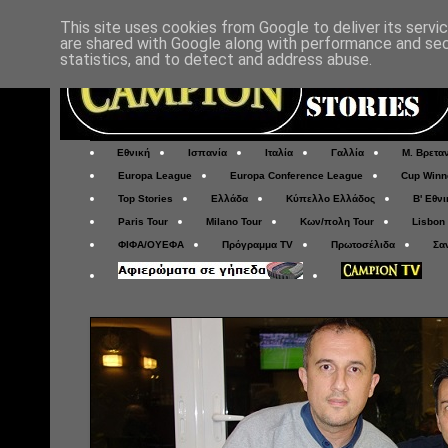
This site uses cookies from Google to deliver its servi
are shared with Google along with performance and secu
statistics, and to detect and address abuse.
Εθνική
Ισπανία
Ιταλία
Γαλλία
Μ. Βρετα
Europa League
Europa Conference League
Cup Winn
Top Stories
Ελλάδα
Κύπελλο Ελλάδος
Β' Εθνι
Paris Tour
Milano Tour
Κων/πολη Tour
Lisbon
ΦΙΦΑ/ΟΥΕΦΑ
Πρόγραμμα TV
Πρωτοσέλιδα
Σα