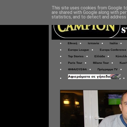
This site uses cookies from Google to 
are shared with Google along with per
statistics, and to detect and address
Εθνική
Ισπανία
Ιταλία
Europa League
Europa Conference
Top Stories
Ελλάδα
Κύπελλ
Paris Tour
Milano Tour
Κων/
ΦΙΦΑ/ΟΥΕΦΑ
Πρόγραμμα TV