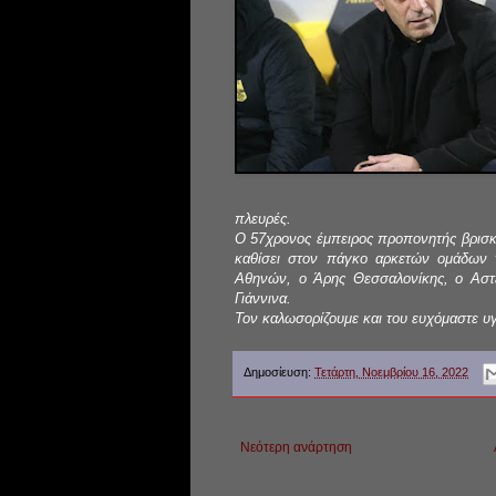
πλευρές.
Ο 57χρονος έμπειρος προπονητής βρισκό
καθίσει στον πάγκο αρκετών ομάδων 
Αθηνών, ο Άρης Θεσσαλονίκης, ο Αστ
Γιάννινα.
Τον καλωσορίζουμε και του ευχόμαστε υγε
Δημοσίευση:
Τετάρτη, Νοεμβρίου 16, 2022
Νεότερη ανάρτηση