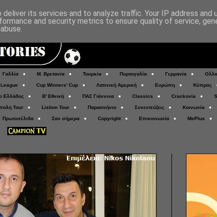
deliver its services and to analyze traffic. Your IP address and
formance and security metrics to ensure quality of service, ge
 abuse.
Γαλλία
Μ. Βρετανία
Τουρκία
Πορτογαλία
Γερμανία
Ολλα
 League
Cup Winners' Cup
Λατινική Αμερική
Ευρώπη
Κύπρος
ο Ελλάδος
Β' Εθνική
ΠΑΣ Γιάννινα
Classics
Crackovia
S
πολη Tour
Lisbon Tour
Παρασκήνιο
Συνεντεύξεις
Κοινωνία
Πρωτοσέλιδα
Σαν σήμερα
Copyright
Επικοινωνία
MePlus