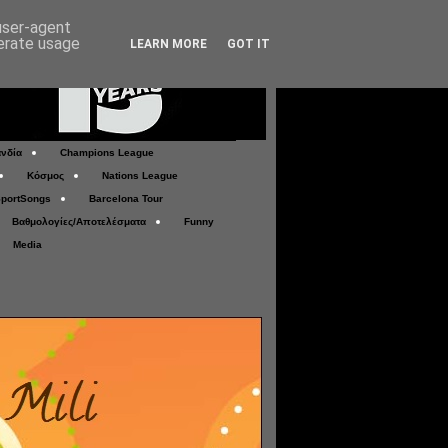
 user-agent
nerate usage
LEARN MORE
GOT IT
νδία
Champions League
Κόσμος
Nations League
portSongs
Barcelona Tour
Βαθμολογίες/Αποτελέσματα
Funny
Media