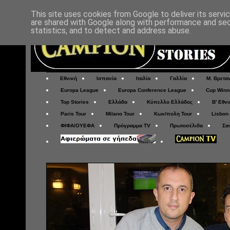
This site uses cookies from Google to deliver its servi
are shared with Google along with performance and secu
statistics, and to detect and address abuse.
Εθνική
Ισπανία
Ιταλία
Γαλλία
Μ. Βρετα
Europa League
Europa Conference League
Cup Winn
Top Stories
Ελλάδα
Κύπελλο Ελλάδος
Β' Εθνι
Paris Tour
Milano Tour
Κων/πολη Tour
Lisbon
ΦΙΦΑ/ΟΥΕΦΑ
Πρόγραμμα TV
Πρωτοσέλιδα
Σα