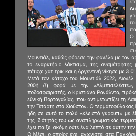
έτ
Λι
γρ
τ
πο
Ο
πρ
συ
Μουντιάλ, καθώς φόρεσε την φανέλα με τον αρ
το εναρκτήριο λάκτισμα, της αναμέτρησης 
πέτυχε χατ-τρικ και η Αργεντινή νίκησε με 3-0!
Μετά τον κάτοχο του Μουντιάλ 2022, Λιονέλ 
200ή (!) φορά με την «Αλμπισελέστε»,
ποδοσφαιριστής, ο Κριστιάνο Ρονάλντο, πρόκειτ
εθνική Πορτογαλίας, που αντιμετωπίζει τη Λα
την Τετάρτη στο Χιούστον. Ο τερματοφύλακας 
ήδη σε αυτό το πολύ «κλειστό γκρουπ» με έ
της ιδιότητάς του ως αναπληρωματικός τερμα
έχει παίξει ακόμη ούτε ένα λεπτό σε αυτήν τη
Ο Μέσι, ο οποίος έχει αγωνιστεί στα Παγκόσ