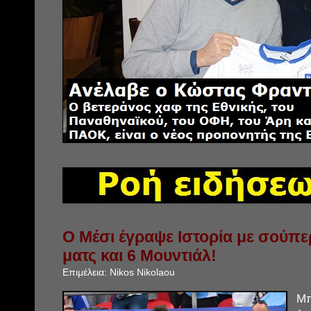
Ο Μέσι έγραψε Ιστορία με σούπε
ματς και 6 Μουντιάλ!
Επιμέλεια:
Nikos Nikolaou
Μπ