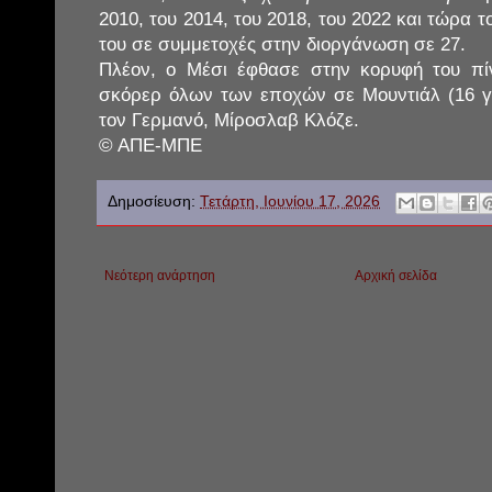
2010, του 2014, του 2018, του 2022 και τώρα τ
του σε συμμετοχές στην διοργάνωση σε 27.
Πλέον, ο Μέσι έφθασε στην κορυφή του πί
σκόρερ όλων των εποχών σε Μουντιάλ (16 γκ
τον Γερμανό, Μίροσλαβ Κλόζε.
© ΑΠΕ-ΜΠΕ
Δημοσίευση:
Τετάρτη, Ιουνίου 17, 2026
Νεότερη ανάρτηση
Αρχική σελίδα