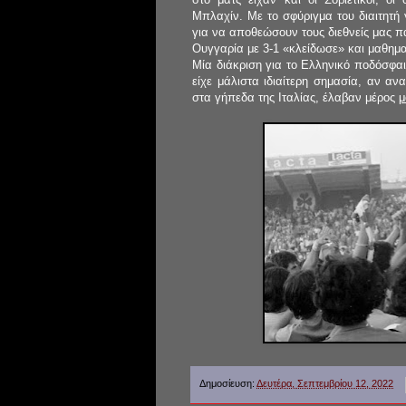
Μπλαχίν. Με το σφύριγμα του διαιτητή 
για να αποθεώσουν τους διεθνείς μας πα
Ουγγαρία με 3-1 «κλείδωσε» και μαθημα
Μία διάκριση για το Ελληνικό ποδόσφα
είχε μάλιστα ιδιαίτερη σημασία, αν ανα
στα γήπεδα της Ιταλίας, έλαβαν μέρος
μ
Δημοσίευση:
Δευτέρα, Σεπτεμβρίου 12, 2022