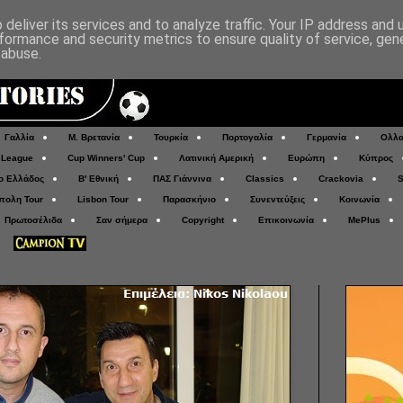
deliver its services and to analyze traffic. Your IP address and
formance and security metrics to ensure quality of service, ge
 abuse.
Γαλλία
Μ. Βρετανία
Τουρκία
Πορτογαλία
Γερμανία
Ολλα
 League
Cup Winners' Cup
Λατινική Αμερική
Ευρώπη
Κύπρος
ο Ελλάδος
Β' Εθνική
ΠΑΣ Γιάννινα
Classics
Crackovia
S
πολη Tour
Lisbon Tour
Παρασκήνιο
Συνεντεύξεις
Κοινωνία
Πρωτοσέλιδα
Σαν σήμερα
Copyright
Επικοινωνία
MePlus