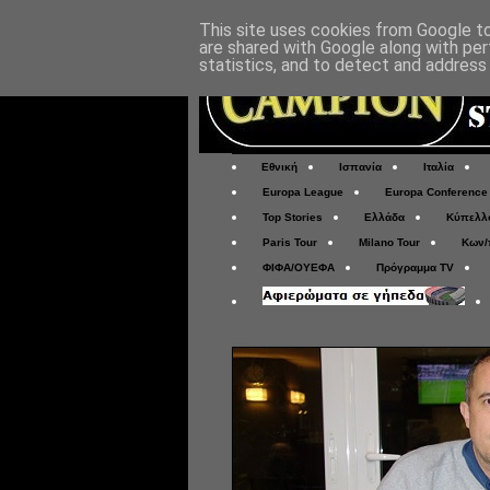
This site uses cookies from Google to 
are shared with Google along with per
statistics, and to detect and address
Εθνική
Ισπανία
Ιταλία
Europa League
Europa Conference
Top Stories
Ελλάδα
Κύπελλ
Paris Tour
Milano Tour
Κων/
ΦΙΦΑ/ΟΥΕΦΑ
Πρόγραμμα TV