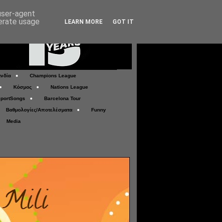
 user-agent
nerate usage
LEARN MORE
GOT IT
νδία
Champions League
Κόσμος
Nations League
portSongs
Barcelona Tour
Βαθμολογίες/Αποτελέσματα
Funny
Media