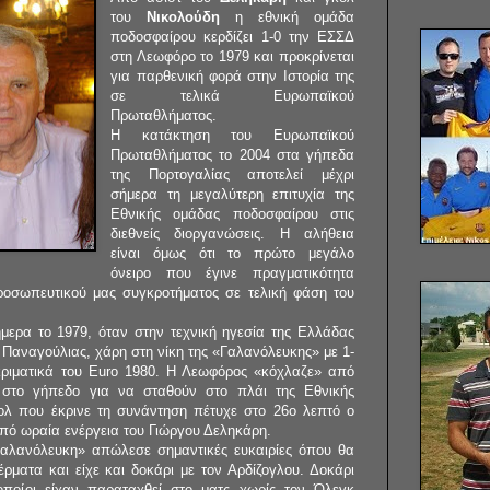
του
Νικολούδη
η εθνική ομάδα
ποδοσφαίρου κερδίζει 1-0 την ΕΣΣΔ
στη Λεωφόρο το 1979 και προκρίνεται
για παρθενική φορά στην Ιστορία της
σε τελικά Ευρωπαϊκού
Πρωταθλήματος.
Η κατάκτηση του Ευρωπαϊκού
Πρωταθλήματος το 2004 στα γήπεδα
της Πορτογαλίας αποτελεί μέχρι
σήμερα τη μεγαλύτερη επιτυχία της
Εθνικής ομάδας ποδοσφαίρου στις
διεθνείς διοργανώσεις. Η αλήθεια
είναι όμως ότι το πρώτο μεγάλο
όνειρο που έγινε πραγματικότητα
ροσωπευτικού μας συγκροτήματος σε τελική φάση του
μερα το 1979, όταν στην τεχνική ηγεσία της Ελλάδας
ς Παναγούλιας, χάρη στη νίκη της «Γαλανόλευκης» με 1-
κριματικά του Euro 1980. Η Λεωφόρος «κόχλαζε» από
ί στο γήπεδο για να σταθούν στο πλάι της Εθνικής
κολ που έκρινε τη συνάντηση πέτυχε στο 26ο λεπτό ο
πό ωραία ενέργεια του Γιώργου Δεληκάρη.
«Γαλανόλευκη» απώλεσε σημαντικές ευκαιρίες όπου θα
ρματα και είχε και δοκάρι με τον Αρδίζογλου. Δοκάρι
ι οποίοι είχαν παραταχθεί στο ματς χωρίς τον Όλεγκ