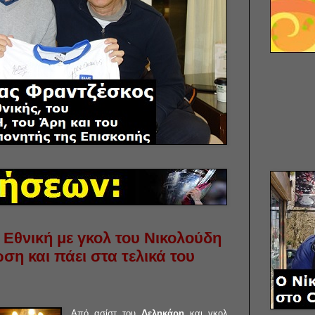
 Εθνική με γκολ του Νικολούδη
ση και πάει στα τελικά του
Από ασίστ του
Δεληκάρη
και γκολ