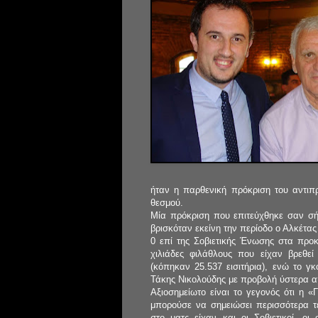
ήταν η παρθενική πρόκριση του αντιπ
θεσμού.
Μία πρόκριση που επιτεύχθηκε σαν σή
βρισκόταν εκείνη την περίοδο ο Αλκέτα
0 επί της Σοβιετικής Ένωσης στα προ
χιλιάδες φιλάθλους που είχαν βρεθε
(κόπηκαν 25.537 εισιτήρια), ενώ το γ
Τάκης Νικολούδης με προβολή ύστερα α
Αξιοσημείωτο είναι το γεγονός ότι η 
μπορούσε να σημειώσει περισσότερα τέ
στο ματς είχαν και οι Σοβιετικοί, ο