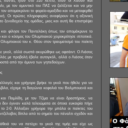
 πάντες ήταν στο 31ο λεπτό, όταν οι Χασάν και
ι, με τον αμυντικό του ΠΑΣ να ζαλίζεται και να μην
 τον απομακρύνει το φορείο-αμαξίδιο και να μεταφερθεί
ική. Οι πρώτες πληροφορίες αναφέρουν ότι η αξονική
το ξενοδοχείο της ομάδας, μιας και αυτή θα επιστρέψει
ξε και φίλησε τον Παντελάκη όπως τον απομάκρυνε το
 και ο κόσμος του Ολυμπιακού χειροκρότησε ιπποτικά.
υ Ολυμπιακού του κ. Θέου στον τραυματισμό του παίκτη
αλε γκολ, αλλά σωστά ακυρώθηκε ως οφσάιντ. Ο Λιάσος
λάς με προβολή έβαλε αυτογκόλ, αλλά ο Λιάσος όταν
προστά από την άμυνα των γηπεδούχων.
ός
λλαγές και γρήγορα βρήκε το γκολ που ήθελε για να
 Άβιλα, είχαμε τη διαγώνια κεφαλιά του Βαλμπουενά και
και Παμλίδη, με τον Τζίμα να είναι δραστήριος, να
ά δεν έγιναν καλά τελειώματα σε όποια ευκαιρία πήγε
' το 2-0. Άλλαξαν γρήγορα την μπάλα οι παίκτες του
τζέλοβιτς δίπλα από το σημείο του πέναλτι σχεδόν και
θειά του να πετύχει το γκολ της τιμής και είχε ως