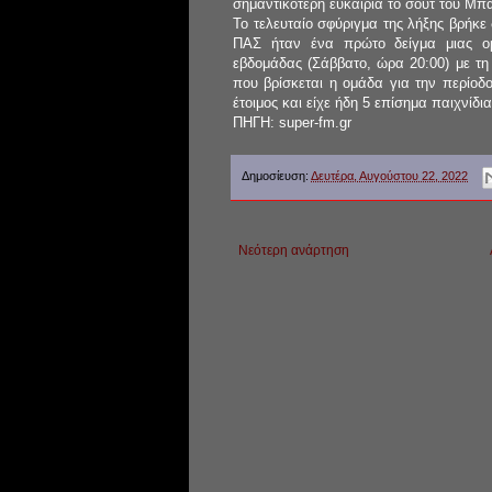
σημαντικότερη ευκαιρία το σουτ του Μπ
Το τελευταίο σφύριγμα της λήξης βρήκε
ΠΑΣ ήταν ένα πρώτο δείγμα μιας ομ
εβδομάδας (Σάββατο, ώρα 20:00) με τη
που βρίσκεται η ομάδα για την περίοδ
έτοιμος και είχε ήδη 5 επίσημα παιχνίδι
ΠΗΓΗ: super-fm.gr
Δημοσίευση:
Δευτέρα, Αυγούστου 22, 2022
Νεότερη ανάρτηση