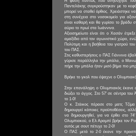
Η φάση πάντως που ανησύχησε τους
Παντελάκης συγκρούστηκαν με το κεφάλ
μπορεί να σταθεί όρθιος. Χρειάστηκε να
στη συνέχεια στο νοσοκομείο για αξον
είναι καθαρή και θα γυρίσει το βράδυ σ
αύριο το πρωί στα Ιωάννινα.
Αξιοσημείωτο είναι ότι ο Χασάν έτρε
αμαξίδιο από τον αγωνιστικό χώρο, ενώ
Πολύτιμη και η βοήθεια του γιατρού το
του ΠΑΣ.
Στις καθυστερήσεις ο ΠΑΣ Γιάννινα έβ
γύρισε παράλληλα την μπάλα, ο Μανω
πήρε την μπάλα ήταν μισό βήμα πιο μ
Βρήκε το γκολ που έψαχνε ο Ολυμπιακ
Στην επανάληψη ο Ολυμπιακός έκανε α
διώξει το άγχος. Στο 57' σε σέντρα του
το 1-0!
Ο κ. Στάικος πέρασε στο ματς Τζίμα 
δημιουργεί κάποιες προϋποθέσεις, αλλ
να δημιουργηθεί, για να έρθει στο 74
Ολυμπιακού, ο Ελ Αραμπί βρήκε τον Ραν
αυτός με σουτ πέτυχε το 2-0!
Ο ΠΑΣ μετά το 2-0 έκανε την προσπά