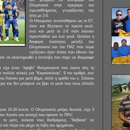
Ολυμπιακό στην πρεμιέρα του
πρωταθλήματος, γνωρίζοντας την
ήττα με 2-0.
Οι Ηπειρώτες αντιστάθηκαν ως το 57',
όταν και δέχτηκαν το πρώτο γκολ,
ενώ και μετά το 2-0 πάλι έκαναν
προσπάθεια για ένα γκολ. Ωστόσο η
διαφορά ποιότητας μεταξύ του
Ολυμπιακού και του ΠΑΣ που τώρα
«χτίζεται» ήταν τέτοια που έδιναν την
σε να ολοκληρωθεί η έκπληξη που πήγε να διαγραφεί
ά είχε έναν "έφηβο" Βαλμπουενά που έκανε όλη τη
 πολλές τελικές για "Καραϊσκάκης", 9 τον αριθμό, συν
του Λιάσου για μισό βήμα, αλλά η ομάδα του κ. Στάικου
ερα και δεν μπόρεσε να βρει το γκολ που ίσως άλλαζε
ώτα 15-20 λεπτά. Ο Ολυμπιακός μπήκε δυνατά, είχε 3
ι του Χασάν και κατοχή που έφτασε το 78%!
ο ματς, έκλεισε τους διαδρόμους, "διάβασε" τις
ί και πέρα και μέχρι τη λήξη του ημιχρόνου.