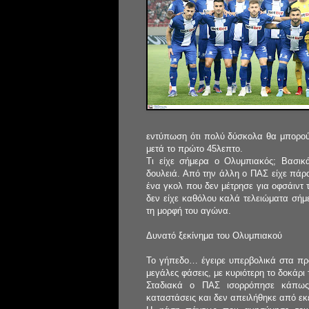
εντύπωση ότι πολύ δύσκολα θα μπορού
μετά το πρώτο 45λεπτο.
Τι είχε σήμερα ο Ολυμπιακός; Βασικ
δουλειά. Από την άλλη ο ΠΑΣ είχε πάρα
ένα γκολ που δεν μέτρησε για οφσάιντ 
δεν είχε καθόλου καλά τελειώματα σήμ
τη μορφή του αγώνα.
Δυνατό ξεκίνημα του Ολυμπιακού
Το γήπεδο… έγειρε υπερβολικά στα πρ
μεγάλες φάσεις, με κυριότερη το δοκάρ
Σταδιακά ο ΠΑΣ ισορρόπησε κάπως τ
καταστάσεις και δεν απειλήθηκε από εκε