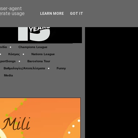
 user-agent
nerate usage
LEARN MORE
GOT IT
νδία
Champions League
Κόσμος
Nations League
portSongs
Barcelona Tour
Βαθμολογίες/Αποτελέσματα
Funny
Media