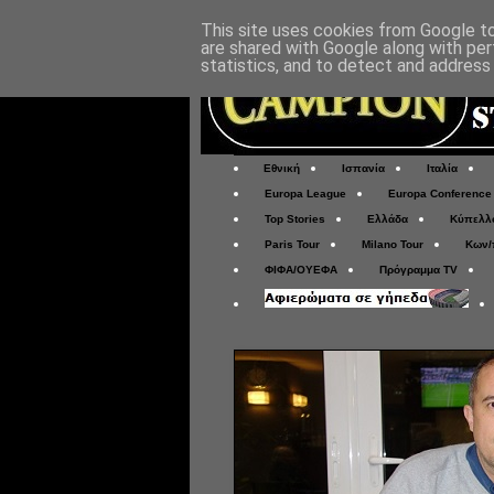
This site uses cookies from Google to 
are shared with Google along with per
statistics, and to detect and address
Εθνική
Ισπανία
Ιταλία
Europa League
Europa Conference
Top Stories
Ελλάδα
Κύπελλ
Paris Tour
Milano Tour
Κων/
ΦΙΦΑ/ΟΥΕΦΑ
Πρόγραμμα TV