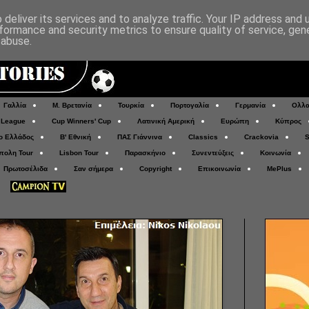
deliver its services and to analyze traffic. Your IP address and
formance and security metrics to ensure quality of service, ge
 abuse.
Γαλλία
Μ. Βρετανία
Τουρκία
Πορτογαλία
Γερμανία
Ολλα
 League
Cup Winners' Cup
Λατινική Αμερική
Ευρώπη
Κύπρος
ο Ελλάδος
Β' Εθνική
ΠΑΣ Γιάννινα
Classics
Crackovia
S
πολη Tour
Lisbon Tour
Παρασκήνιο
Συνεντεύξεις
Κοινωνία
Πρωτοσέλιδα
Σαν σήμερα
Copyright
Επικοινωνία
MePlus