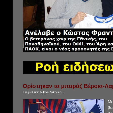
Ορίστηκαν τα μπαράζ Βέροια-Λα
Επιμέλεια:
Nikos Nikolaou
Μ
βα