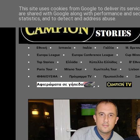
This site uses cookies from Google to deliver its servi
are shared with Google along with performance and secu
statistics, and to detect and address abuse.
Εθνική
Ισπανία
Ιταλία
Γαλλία
Μ. Βρετα
Europa League
Europa Conference League
Cup Winn
Top Stories
Ελλάδα
Κύπελλο Ελλάδος
Β' Εθνι
Paris Tour
Milano Tour
Κων/πολη Tour
Lisbon
ΦΙΦΑ/ΟΥΕΦΑ
Πρόγραμμα TV
Πρωτοσέλιδα
Σα