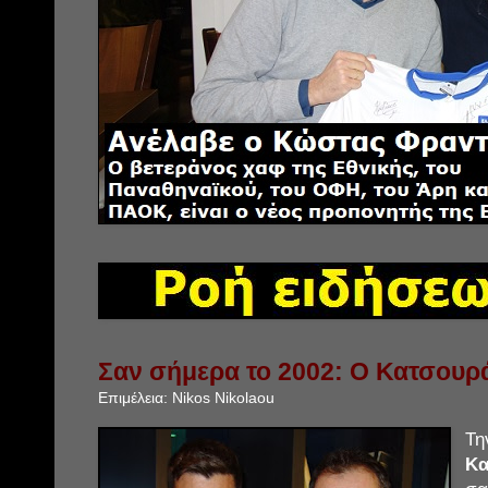
Σαν σήμερα το 2002: Ο Κατσουρ
Επιμέλεια:
Nikos Nikolaou
Τ
Κα