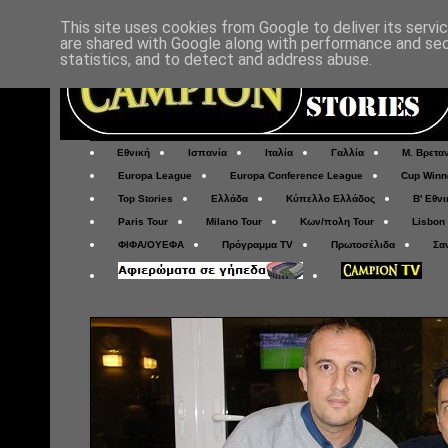
This site uses cookies from Google to deliver its servi
are shared with Google along with performance and secu
statistics, and to detect and address abuse.
Εθνική
Ισπανία
Ιταλία
Γαλλία
Μ. Βρετα
Europa League
Europa Conference League
Cup Winn
Top Stories
Ελλάδα
Κύπελλο Ελλάδος
Β' Εθνι
Paris Tour
Milano Tour
Κων/πολη Tour
Lisbon
ΦΙΦΑ/ΟΥΕΦΑ
Πρόγραμμα TV
Πρωτοσέλιδα
Σα