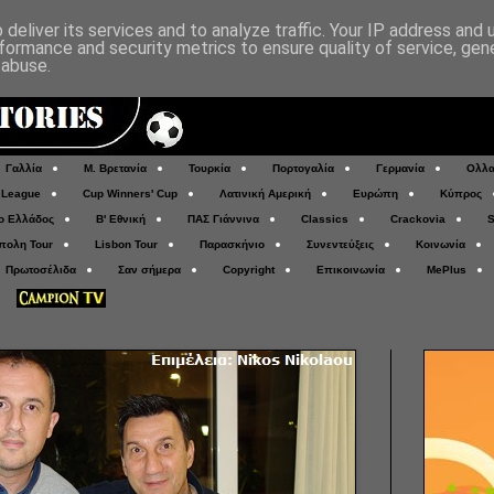
deliver its services and to analyze traffic. Your IP address and
formance and security metrics to ensure quality of service, ge
 abuse.
Γαλλία
Μ. Βρετανία
Τουρκία
Πορτογαλία
Γερμανία
Ολλα
 League
Cup Winners' Cup
Λατινική Αμερική
Ευρώπη
Κύπρος
ο Ελλάδος
Β' Εθνική
ΠΑΣ Γιάννινα
Classics
Crackovia
S
πολη Tour
Lisbon Tour
Παρασκήνιο
Συνεντεύξεις
Κοινωνία
Πρωτοσέλιδα
Σαν σήμερα
Copyright
Επικοινωνία
MePlus