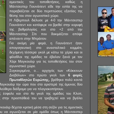
αμυντικές του τοποθετήσεις, καθώς η
Μάντσεστερ Γιουνάιτεντ είδε την εστία της να
παραβιάζεται σε δύο περιπτώσεις εξαιτίας της
θέσης του στον αγωνιστικό χώρο.
Η Λίβερπουλ διέλυσε με 4-0 την Μάντσεστερ
Γιουνάιτεντ και κατάφερε να βρεθεί στην κορυφή
της βαθμολογίας και στο +2 από την
Μάντσεστερ Σίτι που δοκιμάζεται απόψε
απέναντι στην Μπράιτον.
Για ακόμη μία φορά, η Γιουνάιτεντ ήταν
απογοητευτική στο ανασταλτικό κομμάτι,
δεχόμενη τέσσερα γκολ με κάτω τα χέρια και οι
φίλαθλοι της ομάδας τα έβαλαν ξανά με τον
Χάρι Μαγκουάιρ για τις τοποθετήσεις του στον
αγωνιστικό χώρο.
Συγκεκριμένα, ο... αρχηγός των «Κόκκινων
Διαβόλων» στο πρώτο γκολ των
6 φορές
Πρωταθλητών Ευρώπης,
βρέθηκα πολύ κοντά
 Μαγκουάιρ την ώρα που στα αριστερά της άμυνας δύο
 ελεύθερο διάδρομο για να πλαγιοκοπήσουν.
ός έσφαλε και στο 4ο γκολ της ομάδας του Κλοπ,
 στην προσπάθειά του να τραβηχτεί και να βγάλει
ουάιρ δέχεται κριτική μέσα στη σεζόν για τις αμυντικές
 του να αγωνίζεται σε μία ομάδα όπως η Μάντσεστερ