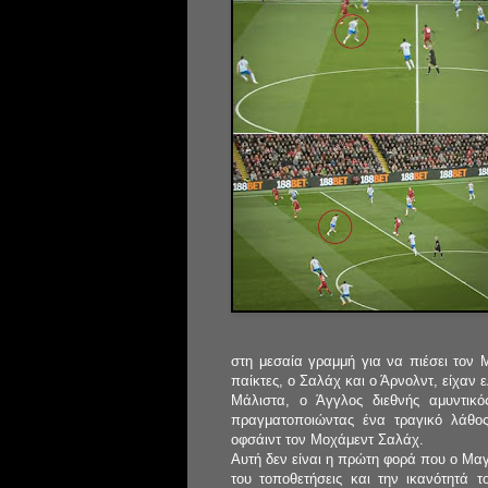
στη μεσαία γραμμή για να πιέσει τον
παίκτες, ο Σαλάχ και ο Άρνολντ, είχαν
Μάλιστα, ο Άγγλος διεθνής αμυντικ
πραγματοποιώντας ένα τραγικό λάθος
οφσάιντ τον Μοχάμεντ Σαλάχ.
Αυτή δεν είναι η πρώτη φορά που ο Μαγκ
του τοποθετήσεις και την ικανότητά