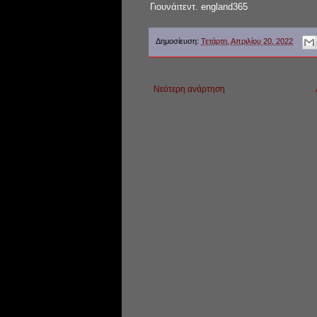
Γιουνάιτεντ. england365
Δημοσίευση:
Τετάρτη, Απριλίου 20, 2022
Νεότερη ανάρτηση