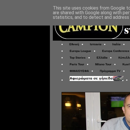
This site uses cookies from Google to 
are shared with Google along with per
statistics, and to detect and address
Εθνική
Ισπανία
Ιταλία
Europa League
Europa Conference
Top Stories
Ελλάδα
Κύπελλ
Paris Tour
Milano Tour
Κων/
ΦΙΦΑ/ΟΥΕΦΑ
Πρόγραμμα TV