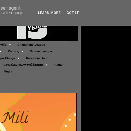
 user-agent
nerate usage
LEARN MORE
GOT IT
νδία
Champions League
Κόσμος
Nations League
portSongs
Barcelona Tour
Βαθμολογίες/Αποτελέσματα
Funny
Media