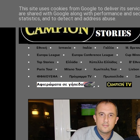
This site uses cookies from Google to deliver its servi
are shared with Google along with performance and secu
statistics, and to detect and address abuse.
Εθνική
Ισπανία
Ιταλία
Γαλλία
Μ. Βρετα
Europa League
Europa Conference League
Cup Winn
Top Stories
Ελλάδα
Κύπελλο Ελλάδος
Β' Εθνι
Paris Tour
Milano Tour
Κων/πολη Tour
Lisbon
ΦΙΦΑ/ΟΥΕΦΑ
Πρόγραμμα TV
Πρωτοσέλιδα
Σα