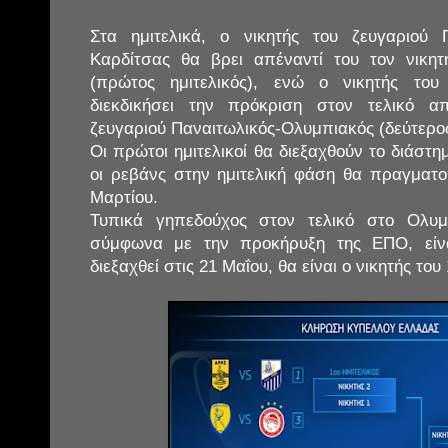
Στα ημιτελικά, ο νικητής του ζευγαριού 
Καρδίτσας θα βρει απέναντί του τον νικη
(πρώτος ημιτελικός), ενώ ο νικητής το
διεκδικήσει την πρόκριση στον τελικό α
ζευγαριού Παναιτωλικός-Ολυμπιακός (δεύτερος
Οι πρώτοι ημιτελικοί θα διεξαχθούν το διάστ
οι ρεβάνς στην ημιτελική φάση θα πραγματο
Μαρτίου.
Τυπικά γηπεδούχος στον τελικό στο Ολυμ
σύμφωνα με την προκήρυξη της ΕΠΟ, είν
διεξαχθεί στις 21 Μαΐου, θα είναι ο νικητής του