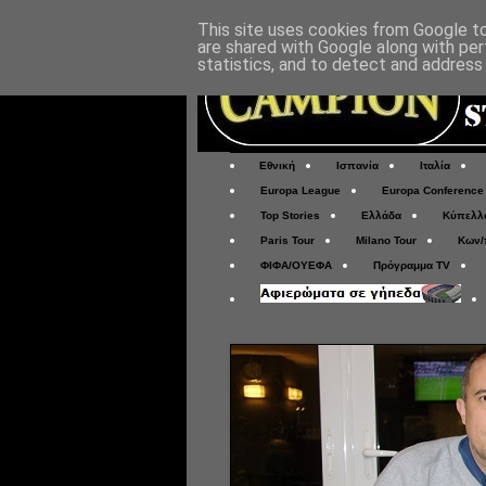
This site uses cookies from Google to 
are shared with Google along with per
statistics, and to detect and address
Εθνική
Ισπανία
Ιταλία
Europa League
Europa Conference
Top Stories
Ελλάδα
Κύπελλ
Paris Tour
Milano Tour
Κων/
ΦΙΦΑ/ΟΥΕΦΑ
Πρόγραμμα TV