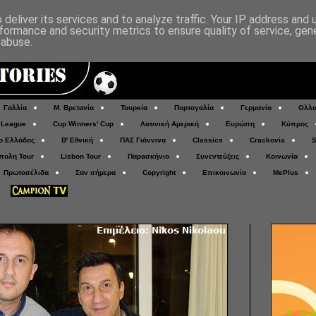
deliver its services and to analyze traffic. Your IP address and
formance and security metrics to ensure quality of service, ge
 abuse.
Γαλλία
Μ. Βρετανία
Τουρκία
Πορτογαλία
Γερμανία
Ολλα
 League
Cup Winners' Cup
Λατινική Αμερική
Ευρώπη
Κύπρος
ο Ελλάδος
Β' Εθνική
ΠΑΣ Γιάννινα
Classics
Crackovia
S
πολη Tour
Lisbon Tour
Παρασκήνιο
Συνεντεύξεις
Κοινωνία
Πρωτοσέλιδα
Σαν σήμερα
Copyright
Επικοινωνία
MePlus