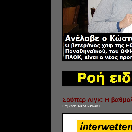
Σούπερ Λιγκ: Η βαθμολ
Επιμέλεια:
Nikos Nikolaou