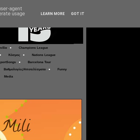
 user-agent
nerate usage
LEARN MORE
GOT IT
νδία
Champions League
Κόσμος
Nations League
portSongs
Barcelona Tour
Βαθμολογίες/Αποτελέσματα
Funny
Media