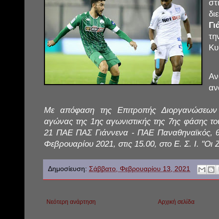
στ
δι
Γι
τη
Κυ
Α
αν
Με απόφαση της Επιτροπής Διοργανώσεων
αγώνας της 1ης αγωνιστικής της 7ης φάσης τ
21 ΠΑΕ ΠΑΣ Γιάννενα - ΠΑΕ Παναθηναϊκός, θα
Φεβρουαρίου 2021, στις 15.00, στο Ε. Σ. Ι. "Οι 
Δημοσίευση:
Σάββατο, Φεβρουαρίου 13, 2021
Νεότερη ανάρτηση
Αρχική σελίδα