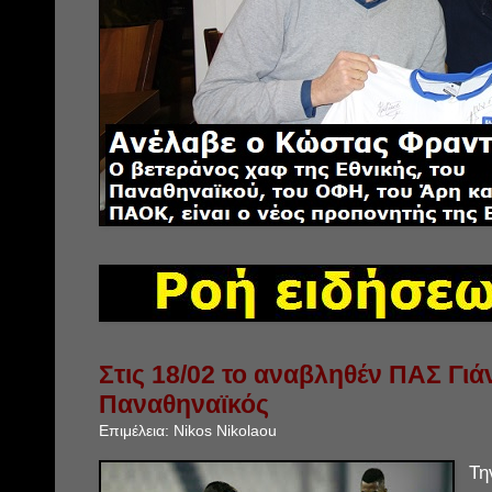
Στις 18/02 το αναβληθέν ΠΑΣ Γιά
Παναθηναϊκός
Επιμέλεια:
Nikos Nikolaou
Τη