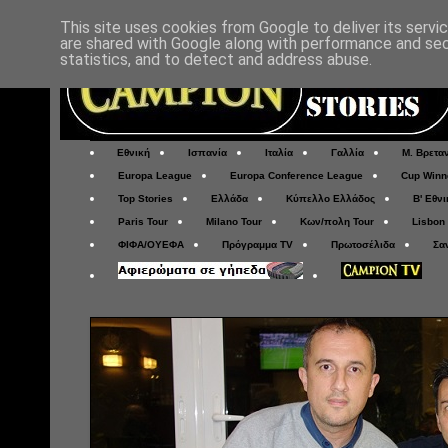
This site uses cookies from Google to deliver its servi
are shared with Google along with performance and secu
statistics, and to detect and address abuse.
Εθνική
Ισπανία
Ιταλία
Γαλλία
Μ. Βρετα
Europa League
Europa Conference League
Cup Winn
Top Stories
Ελλάδα
Κύπελλο Ελλάδος
Β' Εθνι
Paris Tour
Milano Tour
Κων/πολη Tour
Lisbon
ΦΙΦΑ/ΟΥΕΦΑ
Πρόγραμμα TV
Πρωτοσέλιδα
Σα