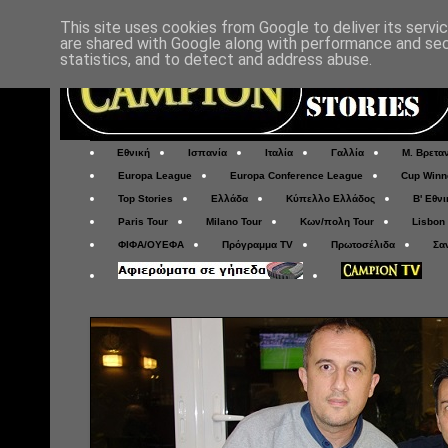
This site uses cookies from Google to deliver its servi
are shared with Google along with performance and secu
statistics, and to detect and address abuse.
Εθνική
Ισπανία
Ιταλία
Γαλλία
Μ. Βρετα
Europa League
Europa Conference League
Cup Winn
Top Stories
Ελλάδα
Κύπελλο Ελλάδος
Β' Εθνι
Paris Tour
Milano Tour
Κων/πολη Tour
Lisbon
ΦΙΦΑ/ΟΥΕΦΑ
Πρόγραμμα TV
Πρωτοσέλιδα
Σα