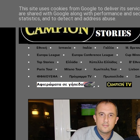
This site uses cookies from Google to deliver its servi
are shared with Google along with performance and secu
statistics, and to detect and address abuse.
Εθνική
Ισπανία
Ιταλία
Γαλλία
Μ. Βρετα
Europa League
Europa Conference League
Cup Winn
Top Stories
Ελλάδα
Κύπελλο Ελλάδος
Β' Εθνι
Paris Tour
Milano Tour
Κων/πολη Tour
Lisbon
ΦΙΦΑ/ΟΥΕΦΑ
Πρόγραμμα TV
Πρωτοσέλιδα
Σα