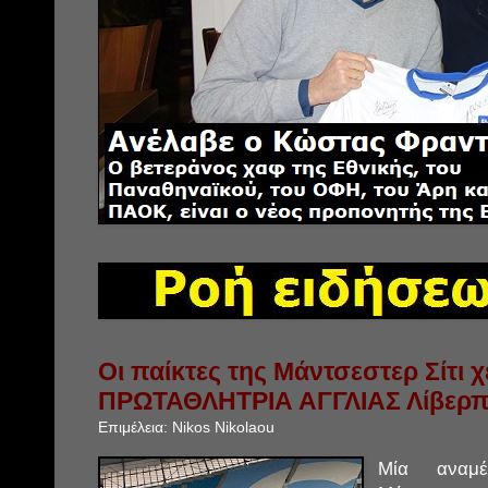
Οι παίκτες της Μάντσεστερ Σίτι 
ΠΡΩΤΑΘΛΗΤΡΙΑ ΑΓΓΛΙΑΣ Λίβερ
Επιμέλεια:
Nikos Nikolaou
Μία αναμ