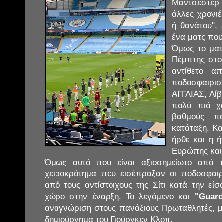
Μάντσεστερ 
άλλες χρονι
ή θανάτου",
ένα ματς που
Όμως το ματ
Πέμπτης στο
αντίθετο α
ποδοσφαιρι
ΑΓΓΛΙΑΣ, Λί
πολύ πιό χ
βαθμούς π
κατάταξη. Κ
ήρθε και η 
Ευρώπης και
Όμως αυτό που είναι αξιοσημείωτο από τ
χειροκρότημα που εισέπραξαν οι ποδοσφαι
από τους αντίστοιχους της Σίτι κατά την εί
χώρο στην έναρξη. Το λεγόμενο και
"Guar
αναγνώριση στους πανάξιους Πρωταθλητές, 
δημιούργημα του Γιούργκεν Κλοπ.