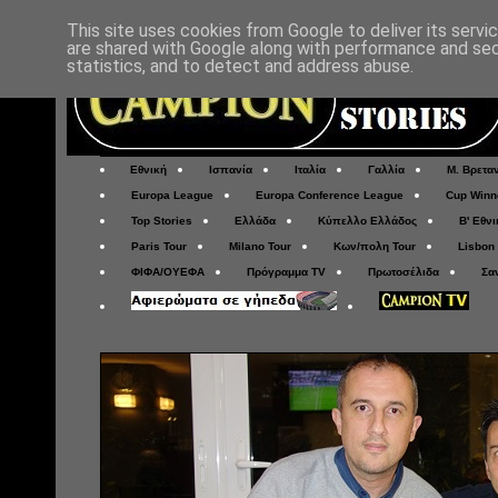
This site uses cookies from Google to deliver its servi
are shared with Google along with performance and secu
statistics, and to detect and address abuse.
Εθνική
Ισπανία
Ιταλία
Γαλλία
Μ. Βρετα
Europa League
Europa Conference League
Cup Winn
Top Stories
Ελλάδα
Κύπελλο Ελλάδος
Β' Εθνι
Paris Tour
Milano Tour
Κων/πολη Tour
Lisbon
ΦΙΦΑ/ΟΥΕΦΑ
Πρόγραμμα TV
Πρωτοσέλιδα
Σα