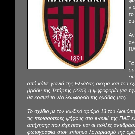
φ
γι
τ
ομ
Α
αν
ΠΑ
"Έ
σ
εκ
από κάθε γωνιά της Ελλάδας ακόμα και του ε
βράδυ της Τετάρτης (27/5) η ψηφοφορία για τη
θα κοσμεί το νέο λεωφορείο της ομάδας μας!
Το σχέδιο με τον κωδικό αριθμό 13 του Διονύ
τις περισσότερες ψήφους στο e-mail της ΠΑΕ εν
απήχησης που είχε ήταν και οι πολλές αντιδράσε
φωτογραφία στον επίσημο λογαριασμό της ομά