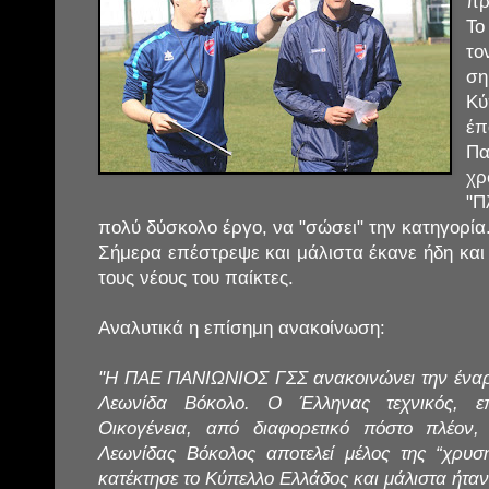
πρ
Το
τ
σ
Κ
έπ
Πα
χρ
"Π
πολύ δύσκολο έργο, να "σώσει" την κατηγορία
Σήμερα επέστρεψε και μάλιστα έκανε ήδη κα
τους νέους του παίκτες.
Αναλυτικά η επίσημη ανακοίνωση:
"Η ΠΑΕ ΠΑΝΙΩΝΙΟΣ ΓΣΣ ανακοινώνει την έναρξ
Λεωνίδα Βόκολο. Ο Έλληνας τεχνικός, επ
Οικογένεια, από διαφορετικό πόστο πλέον
Λεωνίδας Βόκολος αποτελεί μέλος της “χρυ
κατέκτησε το Κύπελλο Ελλάδος και μάλιστα ήταν