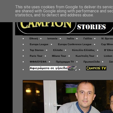
This site uses cookies from Google to deliver its servi
are shared with Google along with performance and secu
statistics, and to detect and address abuse.
Εθνική
Ισπανία
Ιταλία
Γαλλία
Μ. Βρετα
Europa League
Europa Conference League
Cup Winn
Top Stories
Ελλάδα
Κύπελλο Ελλάδος
Β' Εθνι
Paris Tour
Milano Tour
Κων/πολη Tour
Lisbon
ΦΙΦΑ/ΟΥΕΦΑ
Πρόγραμμα TV
Πρωτοσέλιδα
Σα