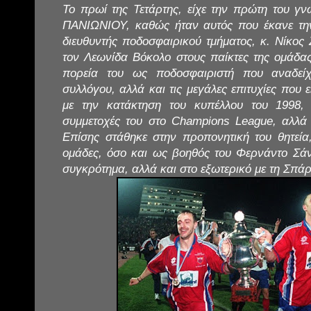
Το πρωί της Τετάρτης, είχε την πρώτη του γνω
ΠΑΝΙΩΝΙΟΥ, καθώς ήταν αυτός που έκανε τη
διευθυντής ποδοσφαιρικού τμήματος, κ. Νίκος 
τον Λεωνίδα Βόκολο στους παίκτες της ομάδα
πορεία του ως ποδοσφαιριστή που αναδείχ
συλλόγου, αλλά και τις μεγάλες επιτυχίες που ε
με την κατάκτηση του κυπέλλου του 1998, 
συμμετοχές του στο Champions League, αλλά 
Επίσης στάθηκε στην προπονητική του θητεία,
ομάδες, όσο και ως βοηθός του Φερνάντο Σάν
συγκρότημα, αλλά και στο εξωτερικό με τη Σπά