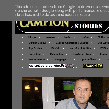
This site uses cookies from Google to deliver its servi
are shared with Google along with performance and secu
statistics, and to detect and address abuse.
Εθνική
Ισπανία
Ιταλία
Γαλλία
Μ. Βρετα
Europa League
Europa Conference League
Cup Winn
Top Stories
Ελλάδα
Κύπελλο Ελλάδος
Β' Εθνι
Paris Tour
Milano Tour
Κων/πολη Tour
Lisbon
ΦΙΦΑ/ΟΥΕΦΑ
Πρόγραμμα TV
Πρωτοσέλιδα
Σα