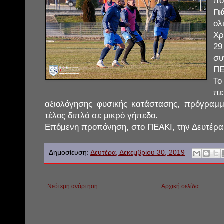
π
Γι
ολ
Χρ
2
σ
ΠΕ
Τ
π
αξιολόγησης φυσικής κατάστασης, πρόγραμμ
τέλος διπλό σε μικρό γήπεδο.
Επόμενη προπόνηση, στο ΠΕΑΚΙ, την Δευτέρα 
Δημοσίευση:
Δευτέρα, Δεκεμβρίου 30, 2019
Νεότερη ανάρτηση
Αρχική σελίδα