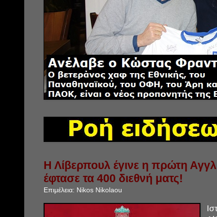
Η Λίβερπουλ έγινε η πρώτη Αγγ
έφτασε τα 400 διεθνή ματς!
Επιμέλεια:
Nikos Nikolaou
Ι