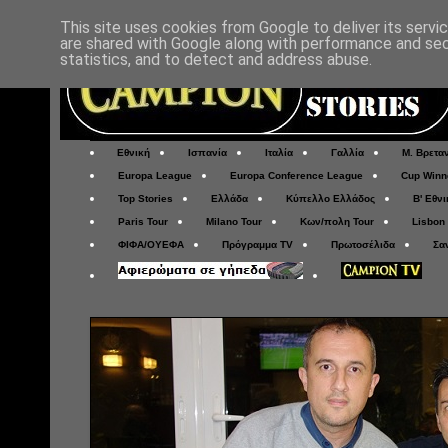
This site uses cookies from Google to deliver its servi
are shared with Google along with performance and secu
statistics, and to detect and address abuse.
Εθνική
Ισπανία
Ιταλία
Γαλλία
Μ. Βρετα
Europa League
Europa Conference League
Cup Winn
Top Stories
Ελλάδα
Κύπελλο Ελλάδος
Β' Εθνι
Paris Tour
Milano Tour
Κων/πολη Tour
Lisbon
ΦΙΦΑ/ΟΥΕΦΑ
Πρόγραμμα TV
Πρωτοσέλιδα
Σα