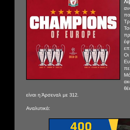
Λί
αν
πο
Τρ
Τσ
πρ
έ
επ
Οι
Ε
π
Μά
ακ
θέ
είναι η Άρσεναλ με 312.
Αναλυτικά: