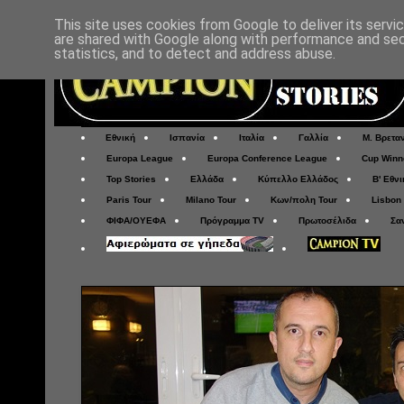
This site uses cookies from Google to deliver its servi
are shared with Google along with performance and secu
statistics, and to detect and address abuse.
Εθνική
Ισπανία
Ιταλία
Γαλλία
Μ. Βρετα
Europa League
Europa Conference League
Cup Winn
Top Stories
Ελλάδα
Κύπελλο Ελλάδος
Β' Εθνι
Paris Tour
Milano Tour
Κων/πολη Tour
Lisbon
ΦΙΦΑ/ΟΥΕΦΑ
Πρόγραμμα TV
Πρωτοσέλιδα
Σα