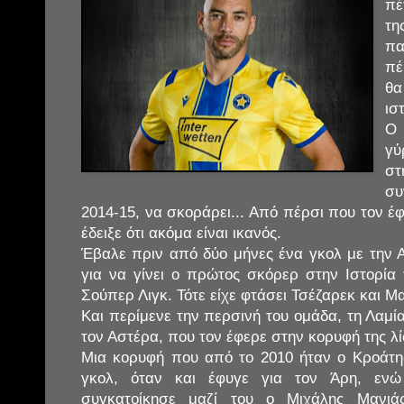
πέ
τ
πα
πέ
θ
ισ
Ο 
γύ
σ
συ
2014-15, να σκοράρει... Από πέρσι που τον έ
έδειξε ότι ακόμα είναι ικανός.
Έβαλε πριν από δύο μήνες ένα γκολ με την Α
για να γίνει ο πρώτος σκόρερ στην Ιστορία
Σούπερ Λιγκ. Τότε είχε φτάσει Τσέζαρεκ και Μα
Και περίμενε την περσινή του ομάδα, τη Λαμία
τον Αστέρα, που τον έφερε στην κορυφή της λί
Μια κορυφή που από το 2010 ήταν ο Κροάτη
γκολ, όταν και έφυγε για τον Άρη, ενώ
συγκατοίκησε μαζί του ο Μιχάλης Μανιά