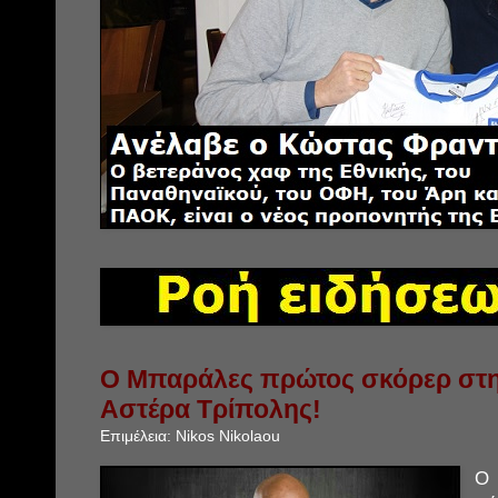
Ο Μπαράλες πρώτος σκόρερ στην
Αστέρα Τρίπολης!
Επιμέλεια:
Nikos Nikolaou