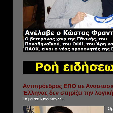
Αντιπρόεδρος ΕΠΟ σε Αναστασιά
Έλληνας δεν στηρίζει την λογικ
Επιμέλεια:
Nikos Nikolaou
Ορ