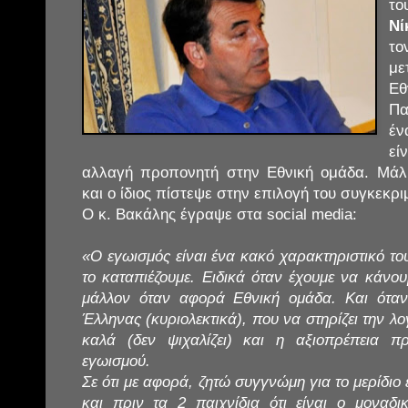
το
Νί
το
με
Εθ
Πα
έν
εί
αλλαγή προπονητή στην Εθνική ομάδα. Μάλι
και ο ίδιος πίστεψε στην επιλογή του συγκεκρ
Ο κ. Βακάλης έγραψε στα social media:
«Ο εγωισμός είναι ένα κακό χαρακτηριστικό το
το καταπιέζουμε. Ειδικά όταν έχουμε να κάνου
μάλλον όταν αφορά Εθνική ομάδα. Και ότα
Έλληνας (κυριολεκτικά), που να στηρίζει την λογ
καλά (δεν ψιχαλίζει) και η αξιοπρέπεια π
εγωισμού.
Σε ότι με αφορά, ζητώ συγγνώμη για το μερίδιο 
και πριν τα 2 παιχνίδια ότι είναι ο μονα