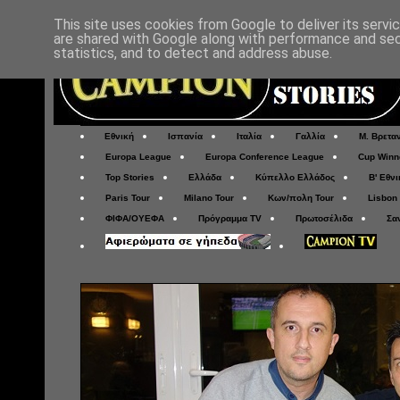
This site uses cookies from Google to deliver its servi
are shared with Google along with performance and secu
statistics, and to detect and address abuse.
Εθνική
Ισπανία
Ιταλία
Γαλλία
Μ. Βρετα
Europa League
Europa Conference League
Cup Winn
Top Stories
Ελλάδα
Κύπελλο Ελλάδος
Β' Εθνι
Paris Tour
Milano Tour
Κων/πολη Tour
Lisbon
ΦΙΦΑ/ΟΥΕΦΑ
Πρόγραμμα TV
Πρωτοσέλιδα
Σα