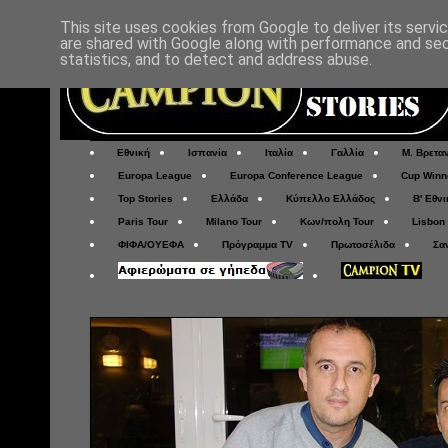
This site uses cookies from Google to deliver its servi
are shared with Google along with performance and secu
statistics, and to detect and address abuse.
Εθνική
Ισπανία
Ιταλία
Γαλλία
Μ. Βρετα
Europa League
Europa Conference League
Cup Winn
Top Stories
Ελλάδα
Κύπελλο Ελλάδος
Β' Εθνι
Paris Tour
Milano Tour
Κων/πολη Tour
Lisbon
ΦΙΦΑ/ΟΥΕΦΑ
Πρόγραμμα TV
Πρωτοσέλιδα
Σα