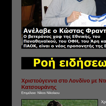
Χριστούγεννα στο Λονδίνο με Ντα
Κατσουράνης
Επιμέλεια:
Nikos Nikolaou
Χρ