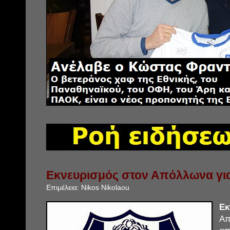
Εκνευρισμός στον Απόλλωνα για
Επιμέλεια:
Nikos Nikolaou
Εκ
Απ