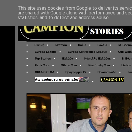
This site uses cookies from Google to deliver its servi
are shared with Google along with performance and secu
statistics, and to detect and address abuse.
Εθνική
Ισπανία
Ιταλία
Γαλλία
Μ. Βρετα
Europa League
Europa Conference League
Cup Winn
Top Stories
Ελλάδα
Κύπελλο Ελλάδος
Β' Εθνι
Paris Tour
Milano Tour
Κων/πολη Tour
Lisbon
ΦΙΦΑ/ΟΥΕΦΑ
Πρόγραμμα TV
Πρωτοσέλιδα
Σα