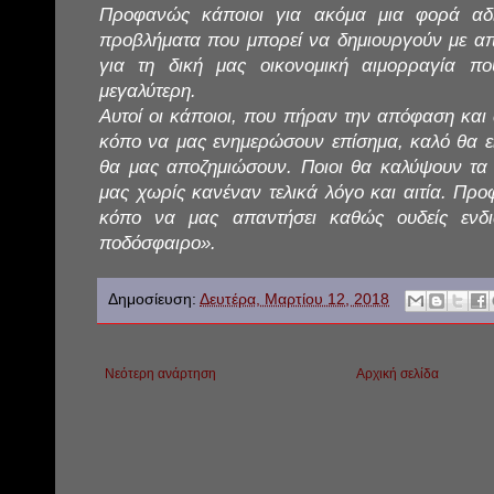
Προφανώς κάποιοι για ακόμα μια φορά αδ
προβλήματα που μπορεί να δημιουργούν με απ
για τη δική μας οικονομική αιμορραγία πο
μεγαλύτερη.
Αυτοί οι κάποιοι, που πήραν την απόφαση και 
κόπο να μας ενημερώσουν επίσημα, καλό θα εί
θα μας αποζημιώσουν. Ποιοι θα καλύψουν τα
μας χωρίς κανέναν τελικά λόγο και αιτία. Προ
κόπο να μας απαντήσει καθώς ουδείς ενδια
ποδόσφαιρο».
Δημοσίευση:
Δευτέρα, Μαρτίου 12, 2018
Νεότερη ανάρτηση
Αρχική σελίδα