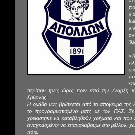
απ
πρ
γι
Ιω
γί
αν
Τα
«Τ
πλ
οι
π
επ
περίπου τρεις ώρες πριν από την έναρξη τ
Σμύρνης.
Η ομάδα μας βρίσκεται από το απόγευμα της 
το προγραμματισμένο ματς με τον ΠΑΣ. Σε 
χρειάστηκε να καταβληθούν χρήματα και που 
αναγκασμένοι να επαναλάβουμε στο μέλλον, χω
πότε.