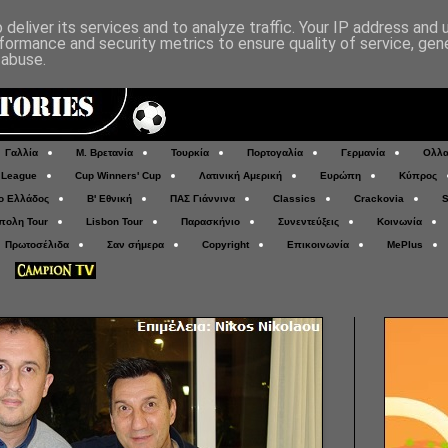
deliver its services and to analyze traffic. Your IP address and
formance and security metrics to ensure quality of service, ge
 abuse.
Γαλλία
Μ. Βρετανία
Τουρκία
Πορτογαλία
Γερμανία
Ολλα
 League
Cup Winners' Cup
Λατινική Αμερική
Ευρώπη
Κύπρος
ο Ελλάδος
Β' Εθνική
ΠΑΣ Γιάννινα
Classics
Crackovia
S
πολη Tour
Lisbon Tour
Παρασκήνιο
Συνεντεύξεις
Κοινωνία
Πρωτοσέλιδα
Σαν σήμερα
Copyright
Επικοινωνία
MePlus