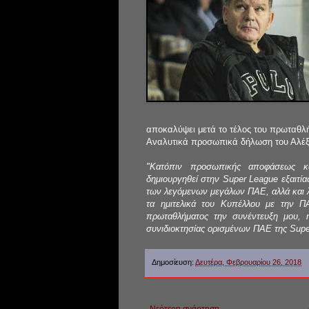
αποκαλύψει μετά το τέλος του πρωταθλ
Αναλυτικά προσωπικά δήλωση του Αλέξ
"Κατόπιν προσωπικής αποφάσεως κ
δημιουργηθεί στην Super League εξαιτ
των λεγόμενων μεγάλων ΠΑΕ, αλλά και λ
τα ημιτελικά του Κυπέλλου με την 
πρωταθλήματος την συνέντευξη μου, 
συνιδιοκτησίας ορισμένων ΠΑΕ της Supe
Δημοσίευση:
Δευτέρα, Φεβρουαρίου 26, 2018
Νεότερη ανάρτηση