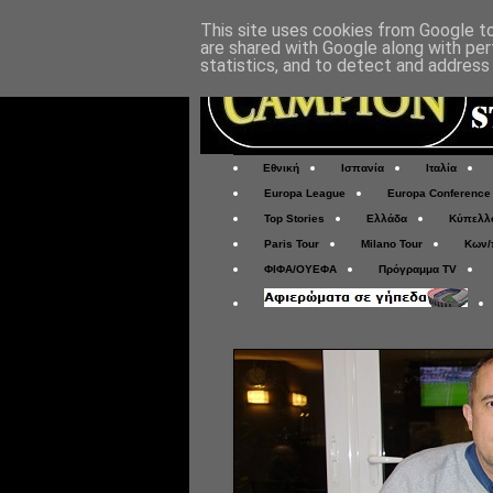
This site uses cookies from Google to 
are shared with Google along with per
statistics, and to detect and address
Εθνική
Ισπανία
Ιταλία
Europa League
Europa Conference
Top Stories
Ελλάδα
Κύπελλ
Paris Tour
Milano Tour
Κων/
ΦΙΦΑ/ΟΥΕΦΑ
Πρόγραμμα TV