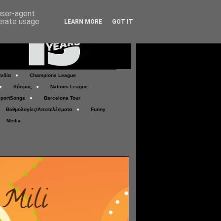
 user-agent
nerate usage
LEARN MORE
GOT IT
νδία
Champions League
Κόσμος
Nations League
portSongs
Barcelona Tour
Βαθμολογίες/Αποτελέσματα
Funny
Media