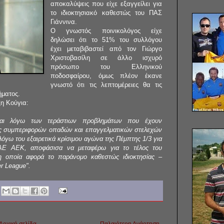
αποκαλύψεις που είχε εξαγγείλει για
το ιδιοκτησιακό καθεστώς του ΠΑΣ
Γιάννινα.
Ο γνωστός ποινικολόγος είχε
δηλώσει ότι το 51% του συλλόγου
έχει μεταβιβαστεί από τον Γιώργο
Χριστοβασίλη σε άλλο ισχυρό
πρόσωπο του Ελληνικού
ποδοσφαίρου, όμως πλέον έκανε
γνωστό ότι τις λεπτομέρειες θα τις
ήματος.
η Κούγια:
αι λόγω των τεράστιων προβλημάτων που έχουν
ίας συμπεριφορών οπαδών και επαγγελματικών στελεχών
όγω του εξαιρετικά κρίσιμου αγώνα της Πέμπτης 1/3 για
ΠΑΕ ΑΕΚ, αποφάσισα να μεταφέρω για το τέλος του
η οποία αφορά το παράνομο καθεστώς ιδιοκτησίας –
r League".
Αρχική σελίδα
Παλαιότερη Ανάρτηση