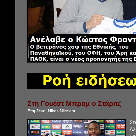
Στη Γουέστ Μπρομ ο Στάριτζ
Επιμέλεια:
Nikos Nikolaou
Σ
Άλ