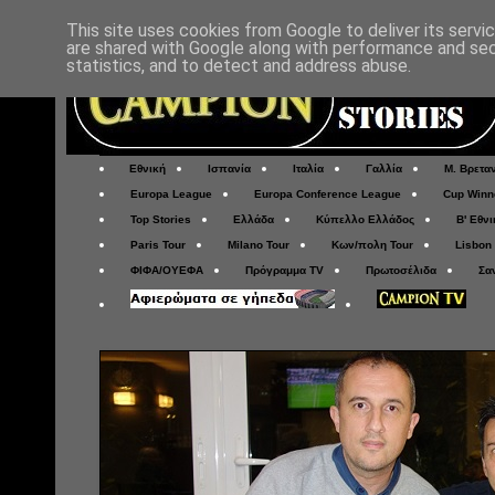
This site uses cookies from Google to deliver its servi
are shared with Google along with performance and secu
statistics, and to detect and address abuse.
Εθνική
Ισπανία
Ιταλία
Γαλλία
Μ. Βρετα
Europa League
Europa Conference League
Cup Winn
Top Stories
Ελλάδα
Κύπελλο Ελλάδος
Β' Εθνι
Paris Tour
Milano Tour
Κων/πολη Tour
Lisbon
ΦΙΦΑ/ΟΥΕΦΑ
Πρόγραμμα TV
Πρωτοσέλιδα
Σα