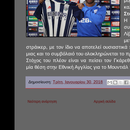
μο
κ
Στ
Η 
σ
Λ
με
στράικερ, με τον ίδιο να αποτελεί ουσιαστικά
μιας και το συμβόλαιό του ολοκληρώνεται το π
Στόχος του πλέον είναι να πείσει τον Γκάρε
μία θέση στην Εθνική Αγγλίας για το Μουντιάλ
Δημοσίευση:
Τρίτη, Ιανουαρίου 30, 2018
Νεότερη ανάρτηση
Αρχική σελίδα