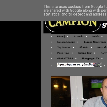
This site uses cookies from Google to 
are shared with Google along with per
statistics, and to detect and address
Εθνική
Ισπανία
Ιταλία
Europa League
Europa Conference
Top Stories
Ελλάδα
Κύπελλ
Paris Tour
Milano Tour
Κων/
ΦΙΦΑ/ΟΥΕΦΑ
Πρόγραμμα TV