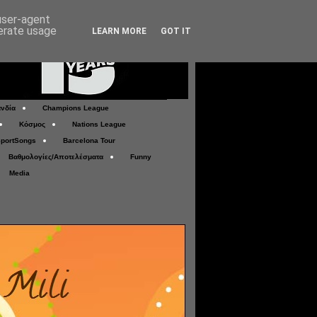
 user-agent
nerate usage
LEARN MORE
GOT IT
νδία
Champions League
Κόσμος
Nations League
portSongs
Barcelona Tour
Βαθμολογίες/Αποτελέσματα
Funny
Media