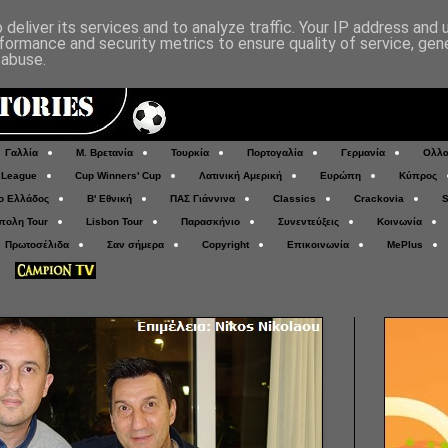
deliver its services and to analyze traffic. Your IP address and
formance and security metrics to ensure quality of service, ge
 abuse.
Γαλλία
Μ. Βρετανία
Τουρκία
Πορτογαλία
Γερμανία
Ολλα
 League
Cup Winners' Cup
Λατινική Αμερική
Ευρώπη
Κύπρος
ο Ελλάδος
Β' Εθνική
ΠΑΣ Γιάννινα
Classics
Crackovia
S
πολη Tour
Lisbon Tour
Παρασκήνιο
Συνεντεύξεις
Κοινωνία
Πρωτοσέλιδα
Σαν σήμερα
Copyright
Επικοινωνία
MePlus