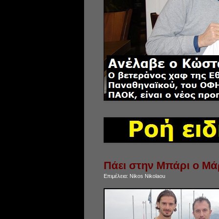
Πάει στην Μπάρι ο Μά
Επιμέλεια:
Nikos Nikolaou