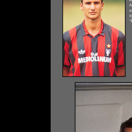
Α
α
ή
"