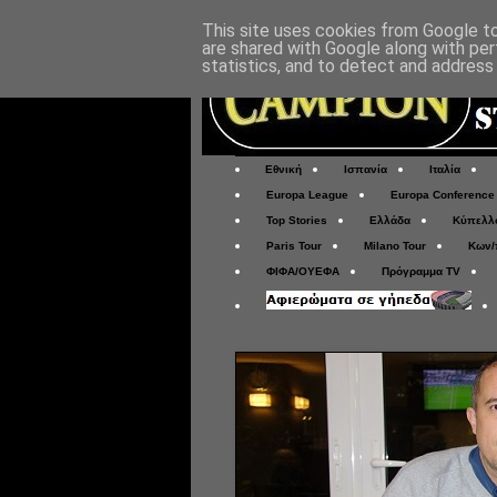
This site uses cookies from Google to 
are shared with Google along with per
statistics, and to detect and address
Εθνική
Ισπανία
Ιταλία
Europa League
Europa Conference
Top Stories
Ελλάδα
Κύπελλ
Paris Tour
Milano Tour
Κων/
ΦΙΦΑ/ΟΥΕΦΑ
Πρόγραμμα TV