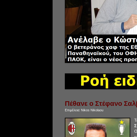
Πέθανε ο Στέφανο Σαλ
Επιμέλεια:
Nikos Nikolaou
Τ
Σ
Ο
κ