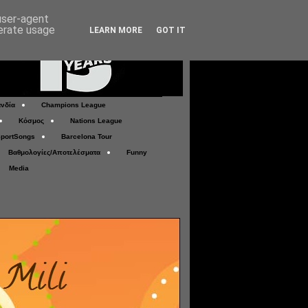
 user-agent
nerate usage
LEARN MORE
GOT IT
νδία
Champions League
Κόσμος
Nations League
portSongs
Barcelona Tour
Βαθμολογίες/Αποτελέσματα
Funny
Media