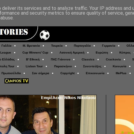
deliver its services and to analyze traffic. Your IP address and
formance and security metrics to ensure quality of service, ge
 abuse.
Γαλλία
Μ. Βρετανία
Τουρκία
Πορτογαλία
Γερμανία
Ολλα
 League
Cup Winners' Cup
Λατινική Αμερική
Ευρώπη
Κύπρος
ο Ελλάδος
Β' Εθνική
ΠΑΣ Γιάννινα
Classics
Crackovia
S
πολη Tour
Lisbon Tour
Παρασκήνιο
Συνεντεύξεις
Κοινωνία
Πρωτοσέλιδα
Σαν σήμερα
Copyright
Επικοινωνία
MePlus