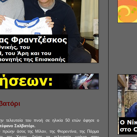
βατόρι
ην τελευταία του πνοή σε ηλικία 50 ετών άφησε ο
τέφανο Σαλβατόρι.
 πρώην άσος της Μίλαν, της Φιορεντίνα, της Πάρμα
αι της Χαρτς, ζούσε τα τελευταία χρόνια στην