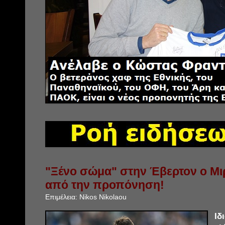
"Ξένο σώμα" στην Έβερτον ο Μιρ
από την προπόνηση!
Επιμέλεια:
Nikos Nikolaou
Ι