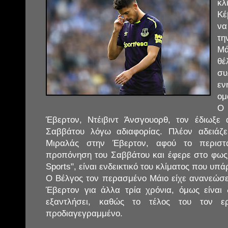
κλ
Κέ
να
τη
Μ
θέ
σ
εν
ομ
Ο 
Έβερτον, Ντέιβιντ Άνσγουορθ, τον έδιωξ
Σαββάτου λόγω αδιαφορίας. Πλέον αδειάζ
Μιραλάς στην Έβερτον, αφού το περιστ
προπόνηση του Σαββάτου και έφερε στο φως 
Sports", είναι ενδεικτικό του κλίματος που υπάρ
Ο Βέλγος τον περασμένο Μάιο είχε ανανεώσει
Έβερτον για άλλα τρία χρόνια, όμως είναι
εξαντλήσει, καθώς το τέλος του τον ερ
προδιαγεγραμμένο.