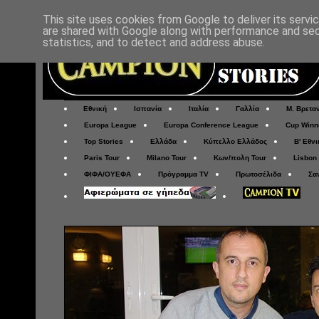
This site uses cookies from Google to deliver its servi
are shared with Google along with performance and secu
statistics, and to detect and address abuse.
Εθνική
Ισπανία
Ιταλία
Γαλλία
Μ. Βρετα
Europa League
Europa Conference League
Cup Winn
Top Stories
Ελλάδα
Κύπελλο Ελλάδος
Β' Εθνι
Paris Tour
Milano Tour
Κων/πολη Tour
Lisbon
ΦΙΦΑ/ΟΥΕΦΑ
Πρόγραμμα TV
Πρωτοσέλιδα
Σα