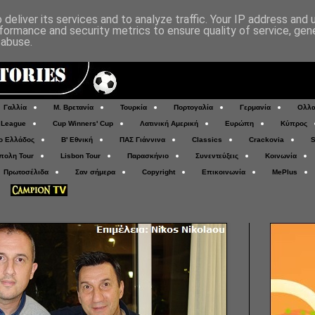
deliver its services and to analyze traffic. Your IP address and
formance and security metrics to ensure quality of service, ge
 abuse.
Γαλλία
Μ. Βρετανία
Τουρκία
Πορτογαλία
Γερμανία
Ολλα
 League
Cup Winners' Cup
Λατινική Αμερική
Ευρώπη
Κύπρος
ο Ελλάδος
Β' Εθνική
ΠΑΣ Γιάννινα
Classics
Crackovia
S
πολη Tour
Lisbon Tour
Παρασκήνιο
Συνεντεύξεις
Κοινωνία
Πρωτοσέλιδα
Σαν σήμερα
Copyright
Επικοινωνία
MePlus