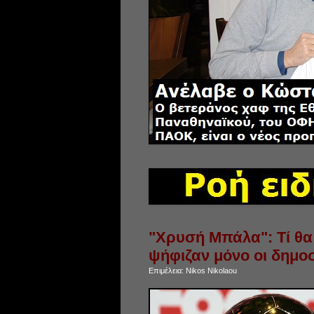
"Χρυσή Μπάλα": Τί θα 
ψήφιζαν μόνο οι δημο
Επιμέλεια:
Nikos Nikolaou