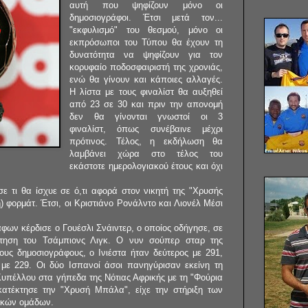
αυτή που ψηφίζουν μόνο οι
δημοσιογράφοι. Έτσι μετά τον...
"εκφυλισμό" του θεσμού, μόνο οι
εκπρόσωποι του Τύπου θα έχουν τη
δυνατότητα να ψηφίζουν για τον
κορυφαίο ποδοσφαιριστή της χρονιάς,
ενώ θα γίνουν και κάποιες αλλαγές.
Η λίστα με τους φιναλίστ θα αυξηθεί
από 23 σε 30 και πριν την απονομή
δεν θα γίνονται γνωστοί οι 3
φιναλίστ, όπως συνέβαινε μέχρι
πρότινος. Τέλος, η εκδήλωση θα
λαμβάνει χώρα στο τέλος του
εκάστοτε ημερολογιακού έτους και όχι
ε τι θα ίσχυε σε ό,τι αφορά στον νικητή της "Χρυσής
 φορμάτ. Έτσι, οι Κριστιάνο Ρονάλντο και Λιονέλ Μέσι
άφων κέρδισε ο Γουέσλι Σνάιντερ, ο οποίος οδήγησε, σε
κτηση του Τσάμπιονς Λιγκ. Ο νυν σούπερ σταρ της
υς δημοσιογράφους, ο Ινιέστα ήταν δεύτερος με 291,
 με 229. Οι δύο Ισπανοί άσοι πανηγύρισαν εκείνη τη
υπέλλου στα γήπεδα της Νότιας Αφρικής με τη "Φούρια
κατέκτησε την "Χρυσή Μπάλα", είχε την στήριξη των
ικών ομάδων.