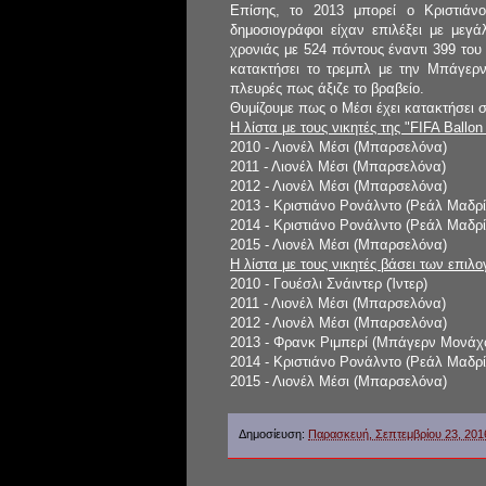
Επίσης, το 2013 μπορεί ο Κριστιά
δημοσιογράφοι είχαν επιλέξει με μεγ
χρονιάς με 524 πόντους έναντι 399 του
κατακτήσει το τρεμπλ με την Μπάγερν
πλευρές πως άξιζε το βραβείο.
Θυμίζουμε πως ο Μέσι έχει κατακτήσει 
Η λίστα με τους νικητές της "FIFA Ballon 
2010 - Λιονέλ Μέσι (Μπαρσελόνα)
2011 - Λιονέλ Μέσι (Μπαρσελόνα)
2012 - Λιονέλ Μέσι (Μπαρσελόνα)
2013 - Κριστιάνο Ρονάλντο (Ρεάλ Μαδρί
2014 - Κριστιάνο Ρονάλντο (Ρεάλ Μαδρί
2015 - Λιονέλ Μέσι (Μπαρσελόνα)
Η λίστα με τους νικητές βάσει των επι
2010 - Γουέσλι Σνάιντερ (Ίντερ)
2011 - Λιονέλ Μέσι (Μπαρσελόνα)
2012 - Λιονέλ Μέσι (Μπαρσελόνα)
2013 - Φρανκ Ριμπερί (Μπάγερν Μονάχ
2014 - Κριστιάνο Ρονάλντο (Ρεάλ Μαδρί
2015 - Λιονέλ Μέσι (Μπαρσελόνα)
Δημοσίευση:
Παρασκευή, Σεπτεμβρίου 23, 201