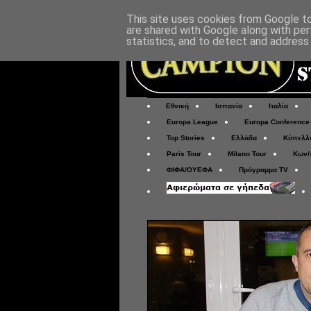
This site uses cookies from Google to 
are shared with Google along with per
statistics, and to detect and address
Εθνική
Ισπανία
Ιταλία
Europa League
Europa Conference
Top Stories
Ελλάδα
Κύπελλ
Paris Tour
Milano Tour
Κων/
ΦΙΦΑ/ΟΥΕΦΑ
Πρόγραμμα TV