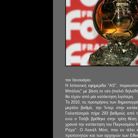
τον Ιανουάριο.
Η Ισπανική εφημερίδα "AS", παρουσίασ
Μπάλας" με βάση το νέο (παλιό δηλαδή)
θα είχαν από μία κατάκτηση λιγότερη.
Το 2010, τις προτιμήσεις των δημοσιογρ
μεγάλο βαθμό, την Ίντερ στην κατά
Γαλατάσαράι πήρε 293 βαθμούς από το
ενώ ο Τσάβι βρέθηκε στην τρίτη θέση
χρονιά την κατάκτηση του Παγκοσμίου Κ
Ρόχα". Ο Λιονέλ Μέσι, που εν τέλει 
προπονητών και των αρχηγών των Εθν