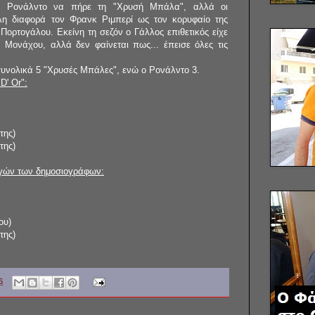
νο Ρονάλντο να πήρε τη "Χρυσή Μπάλα", αλλά οι
άλη διαφορά τον Φρανκ Ριμπερί ως τον κορυφαίο της
 Πορτογάλου. Εκείνη τη σεζόν ο Γάλλος επιθετικός είχε
 Μονάχου, αλλά δεν φαίνεται πως... έπεισε όλες τις
συνολικά 5 "Χρυσές Μπάλες", ενώ ο Ρονάλντο 3.
D' Or":
της)
της)
λογών των δημοσιογράφων:
ου)
της)
6