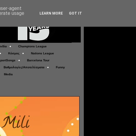
 user-agent
nerate usage
LEARN MORE
GOT IT
νδία
Champions League
Κόσμος
Nations League
portSongs
Barcelona Tour
Βαθμολογίες/Αποτελέσματα
Funny
Media