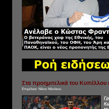
Στα προημιτελικά του Κυπέλλου
Επιμέλεια:
Nikos Nikolaou
Γ
Κ