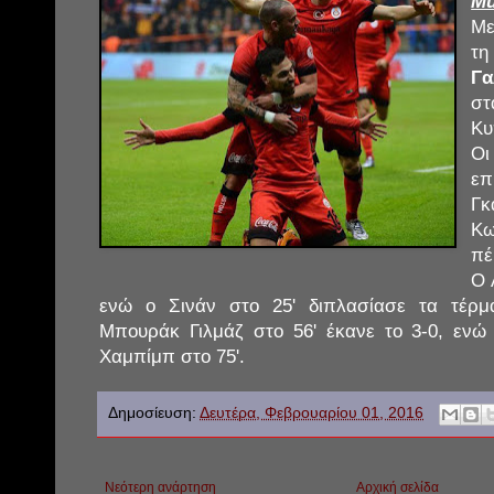
Mu
Με
τ
Γ
σ
Κυ
Ο
ε
Γ
Κω
πέ
Ο 
ενώ ο Σινάν στο 25' διπλασίασε τα τέρ
Μπουράκ Γιλμάζ στο 56' έκανε το 3-0, ενώ 
Χαμπίμπ στο 75'.
Δημοσίευση:
Δευτέρα, Φεβρουαρίου 01, 2016
Νεότερη ανάρτηση
Αρχική σελίδα