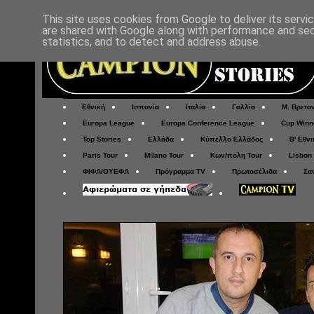
This site uses cookies from Google to deliver its servi
are shared with Google along with performance and secu
statistics, and to detect and address abuse.
Εθνική
Ισπανία
Ιταλία
Γαλλία
Μ. Βρετα
Europa League
Europa Conference League
Cup Winn
Top Stories
Ελλάδα
Κύπελλο Ελλάδος
Β' Εθνι
Paris Tour
Milano Tour
Κων/πολη Tour
Lisbon
ΦΙΦΑ/ΟΥΕΦΑ
Πρόγραμμα TV
Πρωτοσέλιδα
Σα