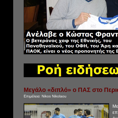
Μεγάλο «διπλό» ο ΠΑΣ στο Περισ
Επιμέλεια:
Nikos Nikolaou
Με
επ