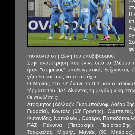
όν
στ
Η 
ε
Α
α
Σο
φέ
πιό κοντά στη ζώνη του υποβιβασμού.
Στην αναμέτρηση που έγινε υπό το βλέμμα 
ήταν "στημένος" υποδειγματικά, δείχνοντας ότ
γήπεδο και πως να το πετύχει.
Ο Μανιάς στο 72' έκανε το 0-1, και ο Τσουκα
τέρματα του ΠΑΣ δίνοντας τη μεγάλη νίκη στην
Οι συνθέσεις:
Ατρόμητος (Δέλλας): Γκορμπούνοφ, Λαζαρίδης, 
Γκαρσία), Κοντοές (63' Γροντής), Ούμπιντες
Φυτανίδης, Ναπολεόνι, Ουσέρο, Παπαδόπουλο
ΠΑΣ Γιάννινα (Πετράκης): Περιστερίδης,
Τσουκαλάς, Μιχαήλ, Μανιάς (90' Μπέριος),