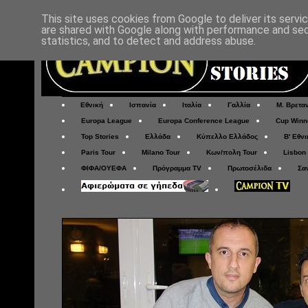
This site uses cookies from Google to deliver its servi
are shared with Google along with performance and secu
statistics, and to detect and address abuse.
Εθνική
Ισπανία
Ιταλία
Γαλλία
Μ. Βρετα
Europa League
Europa Conference League
Cup Winn
Top Stories
Ελλάδα
Κύπελλο Ελλάδος
Β' Εθνι
Paris Tour
Milano Tour
Κων/πολη Tour
Lisbon
ΦΙΦΑ/ΟΥΕΦΑ
Πρόγραμμα TV
Πρωτοσέλιδα
Σα