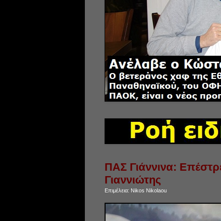
ΠΑΣ Γιάννινα: Επέστρ
Γιαννιώτης
Επιμέλεια:
Nikos Nikolaou