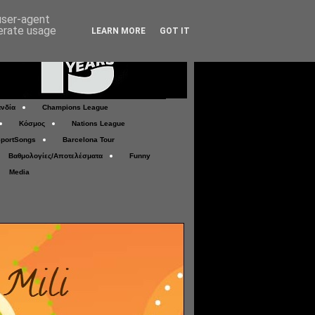
 user-agent
nerate usage
LEARN MORE
GOT IT
νδία
Champions League
Κόσμος
Nations League
portSongs
Barcelona Tour
Βαθμολογίες/Αποτελέσματα
Funny
Media