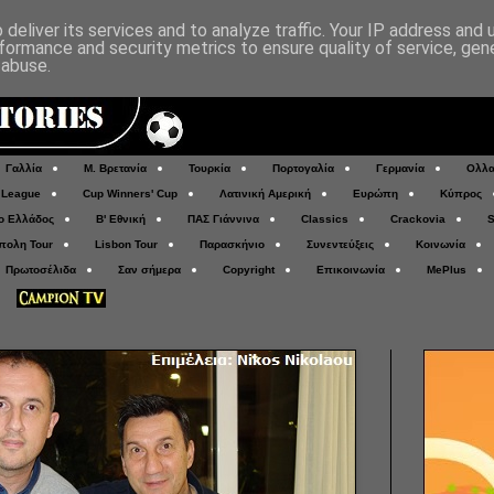
deliver its services and to analyze traffic. Your IP address and
formance and security metrics to ensure quality of service, ge
 abuse.
Γαλλία
Μ. Βρετανία
Τουρκία
Πορτογαλία
Γερμανία
Ολλα
 League
Cup Winners' Cup
Λατινική Αμερική
Ευρώπη
Κύπρος
ο Ελλάδος
Β' Εθνική
ΠΑΣ Γιάννινα
Classics
Crackovia
S
πολη Tour
Lisbon Tour
Παρασκήνιο
Συνεντεύξεις
Κοινωνία
Πρωτοσέλιδα
Σαν σήμερα
Copyright
Επικοινωνία
MePlus