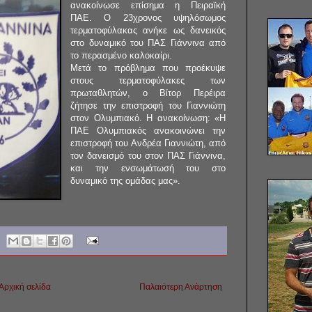
ανακοίνωσε επίσημα η Πειραϊκή
ΠΑΕ. Ο 23χρονος υψηλόσωμος
τερματοφύλακας ανήκε ως δανεικός
στο δυναμικό του ΠΑΣ Γιάννινα από
το περασμένο καλοκαίρι.
Μετά το πρόβλημα που προέκυψε
στους τερματοφύλακες των
πρωταθλητών, ο Βίτορ Περέιρα
ζήτησε την επιστροφή του Γιαννιώτη
στον Ολυμπιακό. Η ανακοίνωση: «Η
ΠΑΕ Ολυμπιακός ανακοινώνει την
επιστροφή του Ανδρέα Γιαννιώτη, από
τον δανεισμό του στον ΠΑΣ Γιάννινα,
και την ενσωμάτωσή του στο
δυναμικό της ομάδας μας».
Αρχική σελίδα
Παλαιότερη Ανάρτηση