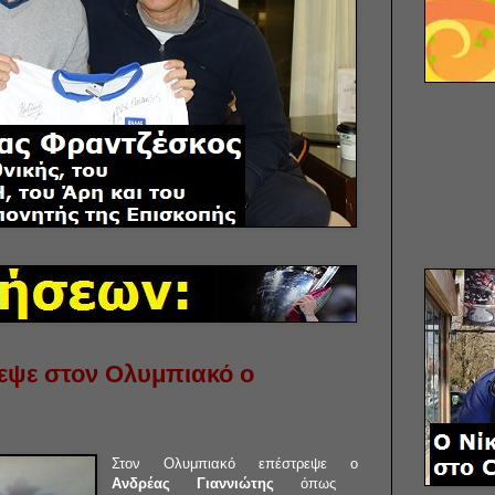
εψε στον Ολυμπιακό ο
Στον Ολυμπιακό επέστρεψε ο
Ανδρέας Γιαννιώτης
όπως