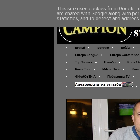
This site uses cookies from Google to 
are shared with Google along with per
statistics, and to detect and address
Εθνική
Ισπανία
Ιταλία
Europa League
Europa Conference
Top Stories
Ελλάδα
Κύπελλ
Paris Tour
Milano Tour
Κων/
ΦΙΦΑ/ΟΥΕΦΑ
Πρόγραμμα TV