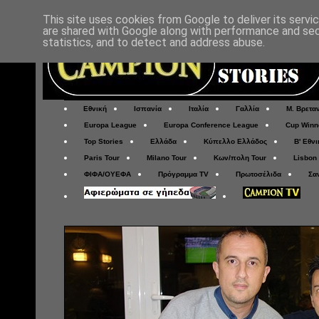
This site uses cookies from Google to deliver its servi
are shared with Google along with performance and secu
statistics, and to detect and address abuse.
Εθνική
Ισπανία
Ιταλία
Γαλλία
Μ. Βρετα
Europa League
Europa Conference League
Cup Winn
Top Stories
Ελλάδα
Κύπελλο Ελλάδος
Β' Εθνι
Paris Tour
Milano Tour
Κων/πολη Tour
Lisbon
ΦΙΦΑ/ΟΥΕΦΑ
Πρόγραμμα TV
Πρωτοσέλιδα
Σα