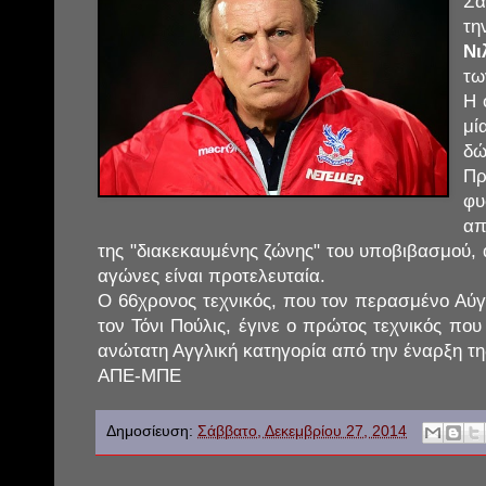
Σα
τη
Νι
τω
Η 
μί
δώ
Πρ
φ
απ
της "διακεκαυμένης ζώνης" του υποβιβασμού,
αγώνες είναι προτελευταία.
Ο 66χρονος τεχνικός, που τον περασμένο Αύγ
τον Τόνι Πούλις, έγινε ο πρώτος τεχνικός που
ανώτατη Αγγλική κατηγορία από την έναρξη τη
ΑΠΕ-ΜΠΕ
Δημοσίευση:
Σάββατο, Δεκεμβρίου 27, 2014