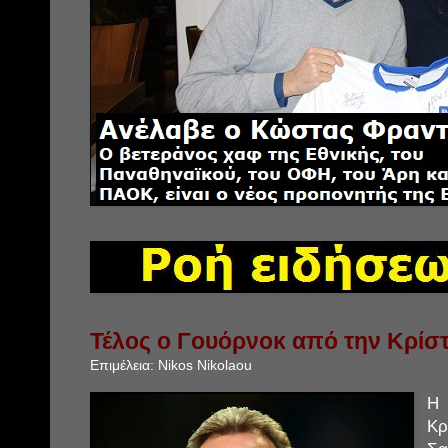
Τέλος ο Γουόρνοκ από την Κρίσ
Επιμέλεια:
Nikos Nikolaou
Η 
Κ