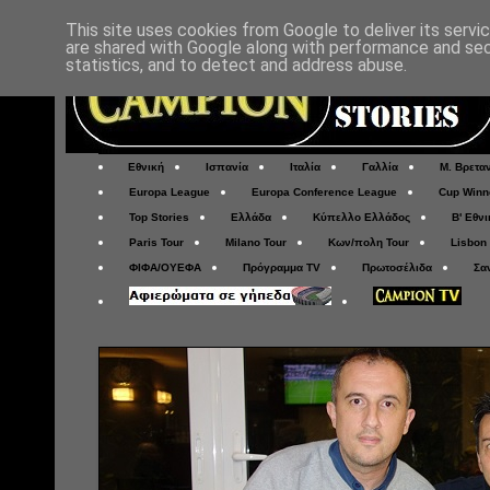
This site uses cookies from Google to deliver its servi
are shared with Google along with performance and secu
statistics, and to detect and address abuse.
Εθνική
Ισπανία
Ιταλία
Γαλλία
Μ. Βρετα
Europa League
Europa Conference League
Cup Winn
Top Stories
Ελλάδα
Κύπελλο Ελλάδος
Β' Εθνι
Paris Tour
Milano Tour
Κων/πολη Tour
Lisbon
ΦΙΦΑ/ΟΥΕΦΑ
Πρόγραμμα TV
Πρωτοσέλιδα
Σα