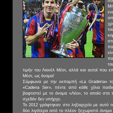
σ
Μ
ε
α
χρ
το
κο
στ
πο
εί
πο
το
τιμήν του Λιονέλ Μέσι, αλλά και αυτοί που 
Μέσι, ως όνομα!
Σύμφωνα με την εκπομπή «La Graderia» τ
«Cadena Ser», πέντε από κάθε χίλια παιδ
βαφτιστεί με το όνομα «Λέο», το οποίο στα τ
σχεδόν δεν υπήρχε.
Το 2012 γράφτηκαν στο ληξιαρχείο με αυτό τ
δύο λιγότερα από το πλέον ξεχωριστό όνομα 