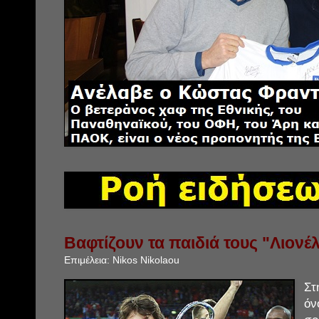
Βαφτίζουν τα παιδιά τους "Λιονέλ
Επιμέλεια:
Nikos Nikolaou
Στ
ό