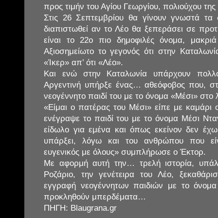
προς τιμήν του Αγίου Γεωργίου, πολιούχου της
Στις 26 Σεπτεμβρίου θα γίνουν γνωστά τα 
διαπιστωθεί αν το Λέο θα ξεπεράσει σε προτι
είναι το 22ο πιο δημοφιλές όνομα, μακρ
Αξιοσημείωτο το γεγονός ότι στην Καταλων
«Ίκερ» απ’ ότι «Λέο».
Και ενώ στην Καταλωνία υπάρχουν πολλο
Αργεντινή υπήρξε ένας… αθεόφοβος που, στ
νεογέννητο παιδί του με το όνομα «Μέσι» στο 
«Είμαι ο πατέρας του Μέσι» είπε με καμάρι 
ενέγραψε το παιδί του με το όνομα Μέσι Ντα
είδωλο για εμένα και όπως εκείνον δεν έχω
υπάρξει, λόγω και του ανθρώπου που είν
ευγενικός με όλους» συμπλήρωσε ο Έκτορ.
Με αφορμή αυτή την… τρελή ιστορία, υπάλλ
Ροζάριο, την γενέτειρα του Λέο, ξεκαθάρ
εγγραφή νεογέννητων παιδιών με το όνομα 
προκληθούν μπερδέματα…
ΠΗΓΗ: Blaugrana.gr