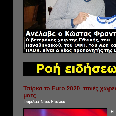
Τσίρκο το Euro 2020, ποιές χώρ
ματς
Επιμέλεια:
Nikos Nikolaou
Η