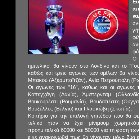
Ευ
απ
κ
αν
γ
φ
αν
φά
Ο
ημιτελικοί θα γίνουν στο Λονδίνο και το "Γου
καθώς και τρεις αγώνες των ομίλων θα γίνο
Μπακού (Αζερμπαϊτζάν), Αγία Πετρούπολη (Ρωσ
Οι αγώνες των "16", καθώς και οι αγώνες 
Κοπεγχάγη (Δανία), Άμστερνταμ (Ολλανδί
Βουκουρέστι (Ρουμανία), Βουδαπέστη (Ουγγαρ
Βρυξέλλες (Βέλγιο) και Γλασκώβη (Σκωτία).
Κριτήριο για την επιλογή γηπέδου που θα φι
τελικό ήταν να έχει μίνιμουμ χωρητικό
προημιτελικά 60000 και 50000 για τη φάση των
είχε ανακοινωθεί πως θα γίνονταν μόνο δύο 