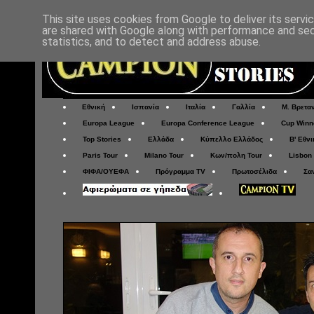
This site uses cookies from Google to deliver its servi
are shared with Google along with performance and secu
statistics, and to detect and address abuse.
Εθνική
Ισπανία
Ιταλία
Γαλλία
Μ. Βρετα
Europa League
Europa Conference League
Cup Winn
Top Stories
Ελλάδα
Κύπελλο Ελλάδος
Β' Εθνι
Paris Tour
Milano Tour
Κων/πολη Tour
Lisbon
ΦΙΦΑ/ΟΥΕΦΑ
Πρόγραμμα TV
Πρωτοσέλιδα
Σα