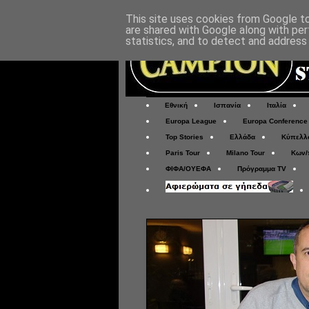
This site uses cookies from Google to 
are shared with Google along with per
statistics, and to detect and address
Εθνική
Ισπανία
Ιταλία
Europa League
Europa Conference
Top Stories
Ελλάδα
Κύπελλ
Paris Tour
Milano Tour
Κων/
ΦΙΦΑ/ΟΥΕΦΑ
Πρόγραμμα TV