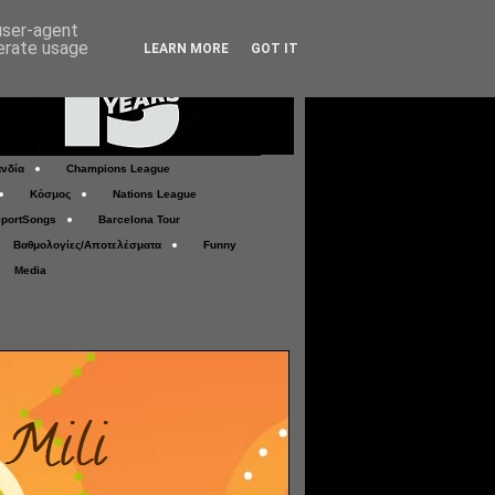
 user-agent
nerate usage
LEARN MORE
GOT IT
νδία
Champions League
Κόσμος
Nations League
portSongs
Barcelona Tour
Βαθμολογίες/Αποτελέσματα
Funny
Media