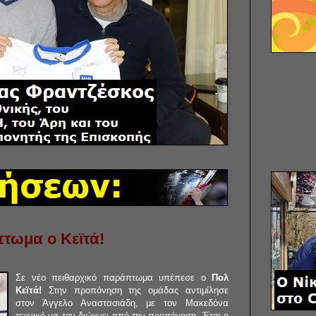
τωμα ο Κεϊτά!
Σε νέο πειθαρχικό παράπτωμα υπέπεσε ο
Πολ
Κεϊτά!
Στην προπόνηση της ομάδας αντιμίλησε
στον Άγγελο Αναστασιάδη, με τον Μακεδόνα
τεχνικό να τον διώχνει από την προπόνηση. Έτσι ο