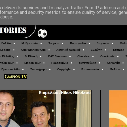
deliver its services and to analyze traffic. Your IP address and
formance and security metrics to ensure quality of service, ge
 abuse.
Γαλλία
Μ. Βρετανία
Τουρκία
Πορτογαλία
Γερμανία
Ολλα
 League
Cup Winners' Cup
Λατινική Αμερική
Ευρώπη
Κύπρος
ο Ελλάδος
Β' Εθνική
ΠΑΣ Γιάννινα
Classics
Crackovia
S
πολη Tour
Lisbon Tour
Παρασκήνιο
Συνεντεύξεις
Κοινωνία
Πρωτοσέλιδα
Σαν σήμερα
Copyright
Επικοινωνία
MePlus