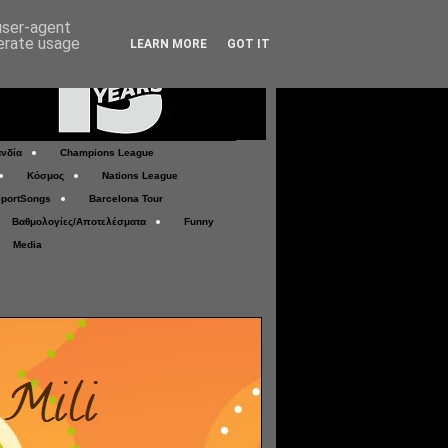
 user-agent
nerate usage
LEARN MORE
GOT IT
νδία
Champions League
Κόσμος
Nations League
portSongs
Barcelona Tour
Βαθμολογίες/Αποτελέσματα
Funny
Media