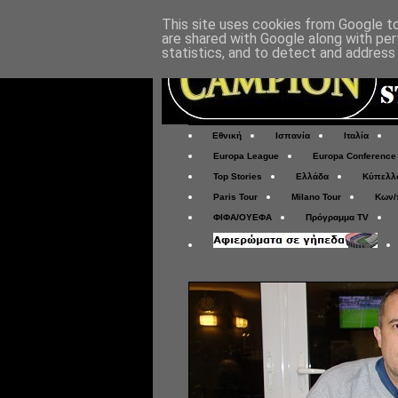
This site uses cookies from Google to 
are shared with Google along with per
statistics, and to detect and address
Εθνική
Ισπανία
Ιταλία
Europa League
Europa Conference
Top Stories
Ελλάδα
Κύπελλ
Paris Tour
Milano Tour
Κων/
ΦΙΦΑ/ΟΥΕΦΑ
Πρόγραμμα TV