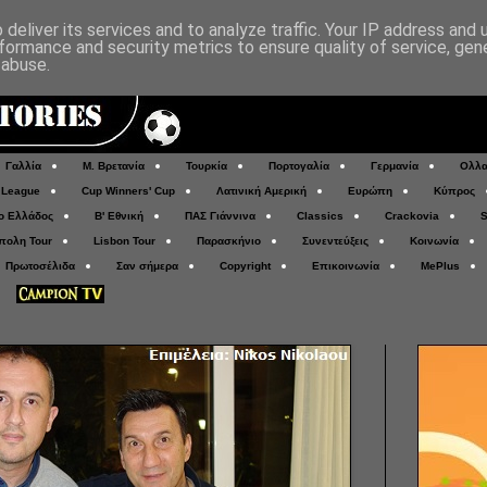
deliver its services and to analyze traffic. Your IP address and
formance and security metrics to ensure quality of service, ge
 abuse.
Γαλλία
Μ. Βρετανία
Τουρκία
Πορτογαλία
Γερμανία
Ολλα
 League
Cup Winners' Cup
Λατινική Αμερική
Ευρώπη
Κύπρος
ο Ελλάδος
Β' Εθνική
ΠΑΣ Γιάννινα
Classics
Crackovia
S
πολη Tour
Lisbon Tour
Παρασκήνιο
Συνεντεύξεις
Κοινωνία
Πρωτοσέλιδα
Σαν σήμερα
Copyright
Επικοινωνία
MePlus