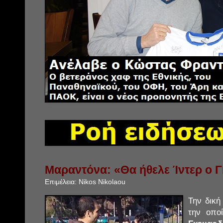
Μαραντόνα: «Θα ήθελε Ίντερ ο 
Επιμέλεια:
Nikos Nikolaou
Την δική
την οπο