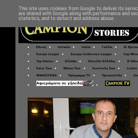
This site uses cookies from Google to deliver its servi
are shared with Google along with performance and secu
statistics, and to detect and address abuse.
Εθνική
Ισπανία
Ιταλία
Γαλλία
Μ. Βρετα
Europa League
Europa Conference League
Cup Winn
Top Stories
Ελλάδα
Κύπελλο Ελλάδος
Β' Εθνι
Paris Tour
Milano Tour
Κων/πολη Tour
Lisbon
ΦΙΦΑ/ΟΥΕΦΑ
Πρόγραμμα TV
Πρωτοσέλιδα
Σα