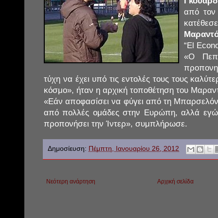
Γκουαρδ
από τον
κατέθε
Μαραντ
“El Econo
«Ο Πεπ 
προπονητ
τύχη να έχει υπό τις εντολές τους τους καλύτ
κόσμο», ήταν η αρχική τοποθέτηση του Μαραν
«Εάν αποφασίσει να φύγει από τη Μπαρσελόνα
από πολλές ομάδες στην Ευρώπη, αλλά εγώ 
προπονήσει την Ίντερ», συμπλήρωσε.
Δημοσίευση:
Πέμπτη, Ιανουαρίου 26, 2012
Νεότερη ανάρτηση
Αρχική σελίδα