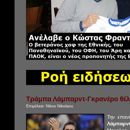
Τράμπα Λάμπαρντ-Γκρανέρο θέλε
Επιμέλεια:
Nikos Nikolaou
Την επαν
Λάμπαρν