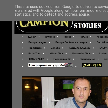
This site uses cookies from Google to deliver its servi
are shared with Google along with performance and secu
statistics, and to detect and address abuse.
Εθνική
Ισπανία
Ιταλία
Γαλλία
Μ. Βρετα
Europa League
Europa Conference League
Cup Winn
Top Stories
Ελλάδα
Κύπελλο Ελλάδος
Β' Εθνι
Paris Tour
Milano Tour
Κων/πολη Tour
Lisbon
ΦΙΦΑ/ΟΥΕΦΑ
Πρόγραμμα TV
Πρωτοσέλιδα
Σα