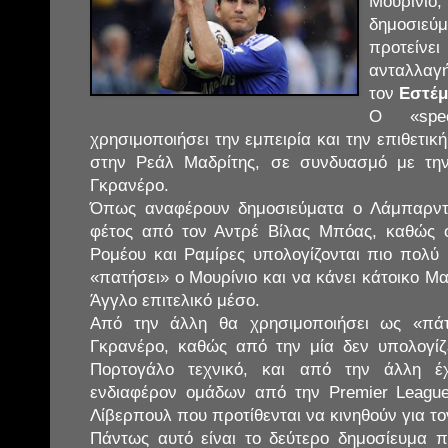
Μουρίνιο
δημοσιε
προτείνε
ανταλλαγ
τον
Εστέμ
Ο «spe
χρησιμοποιήσει την εμπειρία και την επιθετικ
στην Ρεάλ Μαδρίτης, σε συνδυασμό με τη
Γκρανέρο.
Όπως αναφέρουν δημοσιεύματα ο Λάμπαρντ
φέτος από τον Αντρέ Βίλας Μπόας, καθώς ο
Ρομέου και Ραμίρες υπολογίζονται πιο πολύ 
«πατήσει» ο Μουρίνιο και να κάνει κάτοικο Μα
Άγγλο επιτελικό μέσο.
Από την άλλη θα χρησιμοποιήσει ως «πά
Γκρανέρο, καθώς από την μία δεν υπολογίζ
Πορτογάλο τεχνικό, και από την άλλη έ
ενδιαφέρον ομάδων από την Premier Leagu
Λίβερπουλ που προτίθενται να κινηθούν για τ
Πάντως αυτό είναι το δεύτερο δημοσίευμα πο