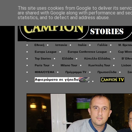
This site uses cookies from Google to deliver its servi
are shared with Google along with performance and secu
statistics, and to detect and address abuse.
Εθνική
Ισπανία
Ιταλία
Γαλλία
Μ. Βρετα
Europa League
Europa Conference League
Cup Winn
Top Stories
Ελλάδα
Κύπελλο Ελλάδος
Β' Εθνι
Paris Tour
Milano Tour
Κων/πολη Tour
Lisbon
ΦΙΦΑ/ΟΥΕΦΑ
Πρόγραμμα TV
Πρωτοσέλιδα
Σα