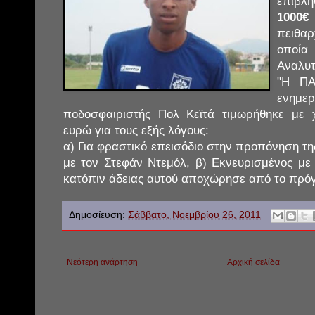
επιβλ
1000€
πειθα
οποί
Αναλυτ
"Η ΠΑ
ενη
ποδοσφαιριστής Πολ Κεϊτά τιμωρήθηκε με 
ευρώ για τους εξής λόγους:
α) Για φραστικό επεισόδιο στην προπόνηση τη
με τον Στεφάν Ντεμόλ, β) Εκνευρισμένος με
κατόπιν άδειας αυτού αποχώρησε από το πρό
Δημοσίευση:
Σάββατο, Νοεμβρίου 26, 2011
Νεότερη ανάρτηση
Αρχική σελίδα