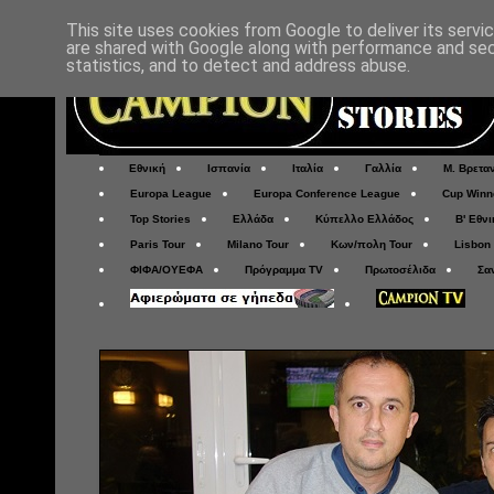
This site uses cookies from Google to deliver its servi
are shared with Google along with performance and secu
statistics, and to detect and address abuse.
Εθνική
Ισπανία
Ιταλία
Γαλλία
Μ. Βρετα
Europa League
Europa Conference League
Cup Winn
Top Stories
Ελλάδα
Κύπελλο Ελλάδος
Β' Εθνι
Paris Tour
Milano Tour
Κων/πολη Tour
Lisbon
ΦΙΦΑ/ΟΥΕΦΑ
Πρόγραμμα TV
Πρωτοσέλιδα
Σα