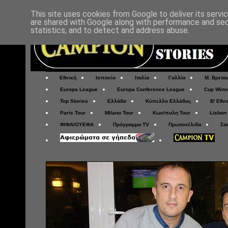
This site uses cookies from Google to deliver its servi
are shared with Google along with performance and secu
statistics, and to detect and address abuse.
Εθνική
Ισπανία
Ιταλία
Γαλλία
Μ. Βρετα
Europa League
Europa Conference League
Cup Winn
Top Stories
Ελλάδα
Κύπελλο Ελλάδος
Β' Εθνι
Paris Tour
Milano Tour
Κων/πολη Tour
Lisbon
ΦΙΦΑ/ΟΥΕΦΑ
Πρόγραμμα TV
Πρωτοσέλιδα
Σα