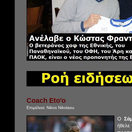
Coach Eto'o
Επιμέλεια:
Nikos Nikolaou
Ο
Σάμ
ήθελ