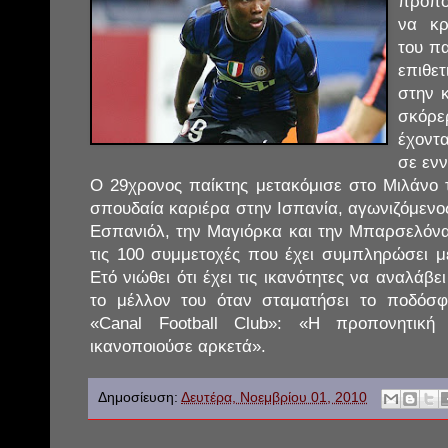
προπο
να κρ
του π
επιθε
στην 
σκόρε
έχοντ
σε ενν
Ο 29χρονος παίκτης μετακόμισε στο Μιλάνο τ
σπουδαία καριέρα στην Ισπανία, αγωνιζόμενο
Εσπανιόλ, την Μαγιόρκα και την Μπαρσελόνα
τις 100 συμμετοχές που έχει συμπληρώσει μ
Ετό νιώθει ότι έχει τις ικανότητες να αναλάβε
το μέλλον του όταν σταματήσει το ποδόσ
«Canal Football Club»: «Η προπονητική
ικανοποιούσε αρκετά».
Δημοσίευση:
Δευτέρα, Νοεμβρίου 01, 2010