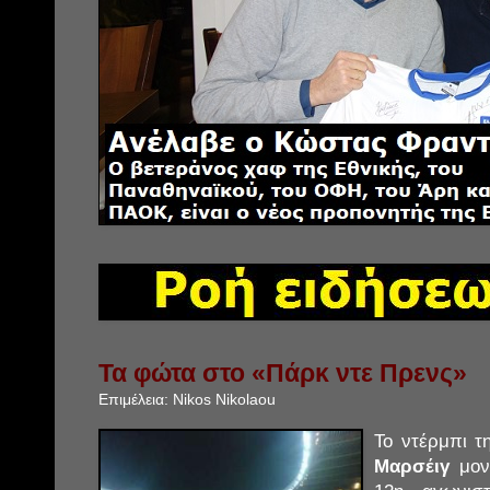
Τα φώτα στο «Πάρκ ντε Πρενς»
Επιμέλεια:
Nikos Nikolaou
Το ντέρμπι 
Μαρσέιγ
μον