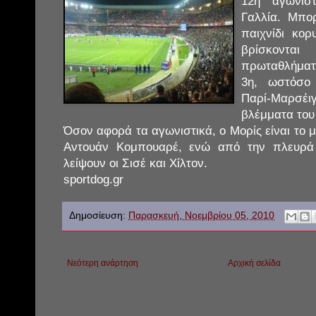
12η αγωνισ
Γαλλία. Μπορ
παιχνίδι κορ
βρίσκοντα
πρωταθλήματο
3η, ωστόσο
Παρί-Μαρσ
βλέμματα του
Όσον αφορά τα αγωνιστικά, ο Μορίς είναι το 
Αντουάν Κομπουαρέ, ενώ από την πλευρά
λείψουν οι Σισέ και Χίλτον.
sportdog.gr
Δημοσίευση:
Παρασκευή, Νοεμβρίου 05, 2010
Νεότερη ανάρτηση
Αρχική σελίδα