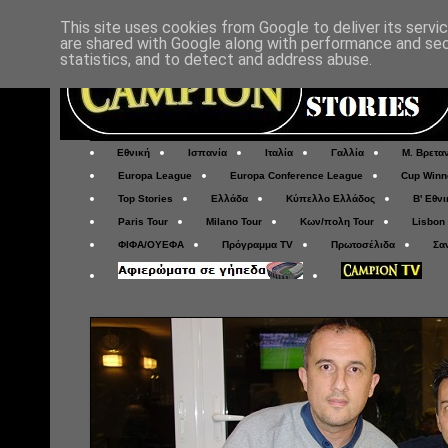
This site uses cookies from Google to deliver its servi
are shared with Google along with performance and secu
statistics, and to detect and address abuse.
Εθνική
Ισπανία
Ιταλία
Γαλλία
Μ. Βρετα
Europa League
Europa Conference League
Cup Winn
Top Stories
Ελλάδα
Κύπελλο Ελλάδος
Β' Εθνι
Paris Tour
Milano Tour
Κων/πολη Tour
Lisbon
ΦΙΦΑ/ΟΥΕΦΑ
Πρόγραμμα TV
Πρωτοσέλιδα
Σα