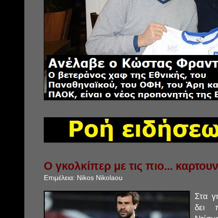
Ο γκολκίπερ με τις πιο... καρτου
Επιμέλεια:
Nikos Nikolaou
Στα γ
δει 