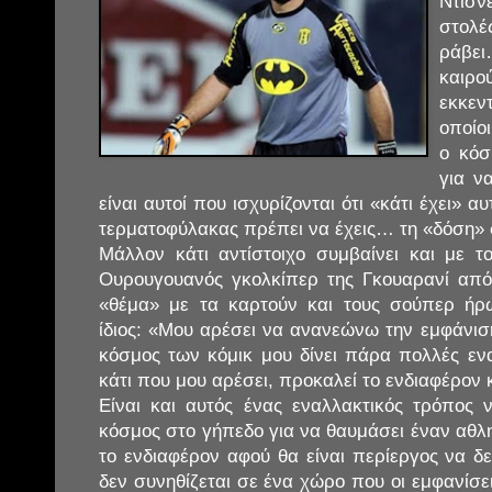
Ντίσν
στολέ
ράβε
καιρο
εκκεν
οποίο
ο κόσ
για ν
είναι αυτοί που ισχυρίζονται ότι «κάτι έχει» αυ
τερματοφύλακας πρέπει να έχεις… τη «δόση» 
Μάλλον κάτι αντίστοιχο συμβαίνει και με τ
Ουρουγουανός γκολκίπερ της Γκουαρανί από
«θέμα» με τα καρτούν και τους σούπερ ήρ
ίδιος: «Μου αρέσει να ανανεώνω την εμφάνισ
κόσμος των κόμικ μου δίνει πάρα πολλές ενα
κάτι που μου αρέσει, προκαλεί το ενδιαφέρον 
Είναι και αυτός ένας εναλλακτικός τρόπος 
κόσμος στο γήπεδο για να θαυμάσει έναν αθλητ
το ενδιαφέρον αφού θα είναι περίεργος να δε
δεν συνηθίζεται σε ένα χώρο που οι εμφανίσει