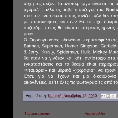
αρχή της σεζόν. Το αξιοπερίεργο είναι ότι τις 
αγοράζει, αλλά τις ράβει η σύζυγός του,
Noeli
που τον ενέπνευσε όπως τονίζει: «Αν δεν υπ
με παρακινήσει, εγώ δεν θα το είχα δοκιμ
συζητάμε ποιος θα είναι ο επόμενος ήρωας
μου».
Ο Ουρουγουανός showman -τερματοφύλακας κ
Batman, Superman, Homer Simpson, Garfield,
& Jerry, Krusty, Spiderman, Hulk, Mickey Mo
θα ήταν να γινόταν και κάτι αντίστοιχο στα
εγκαταστάσεις και το θέαμα είναι περιορισ
«νταμάρια» και μερικά «χωράφια» να έχουν
Έτσι, για να έχουν και μια δικαιολογί
οικογένειες. Δείτε όλες τις φωτογραφίες από τ
Δημοσίευση:
Κυριακή, Νοεμβρίου 14, 2010
Νεότερη ανάρτηση
Αρχική σελίδα