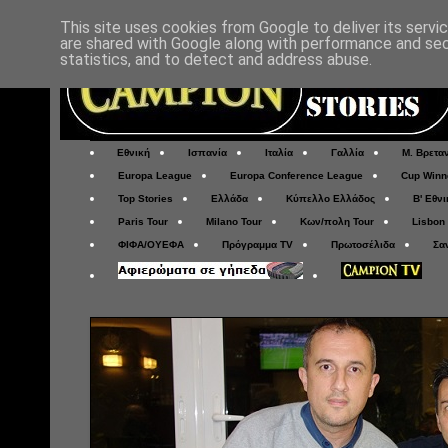
This site uses cookies from Google to deliver its servi
are shared with Google along with performance and secu
statistics, and to detect and address abuse.
Εθνική
Ισπανία
Ιταλία
Γαλλία
Μ. Βρετα
Europa League
Europa Conference League
Cup Winn
Top Stories
Ελλάδα
Κύπελλο Ελλάδος
Β' Εθνι
Paris Tour
Milano Tour
Κων/πολη Tour
Lisbon
ΦΙΦΑ/ΟΥΕΦΑ
Πρόγραμμα TV
Πρωτοσέλιδα
Σα