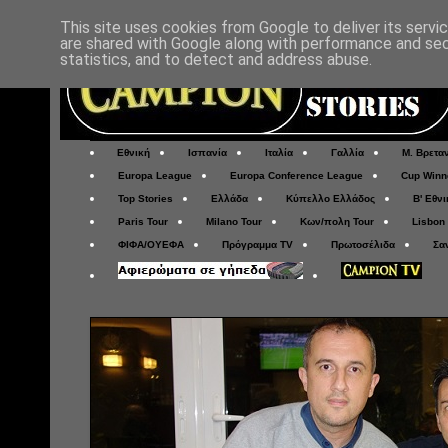
This site uses cookies from Google to deliver its servi
are shared with Google along with performance and secu
statistics, and to detect and address abuse.
Εθνική
Ισπανία
Ιταλία
Γαλλία
Μ. Βρετα
Europa League
Europa Conference League
Cup Winn
Top Stories
Ελλάδα
Κύπελλο Ελλάδος
Β' Εθνι
Paris Tour
Milano Tour
Κων/πολη Tour
Lisbon
ΦΙΦΑ/ΟΥΕΦΑ
Πρόγραμμα TV
Πρωτοσέλιδα
Σα