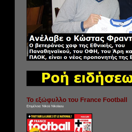
Το εξώφυλλο του France Football
Επιμέλεια:
Nikos Nikolaou