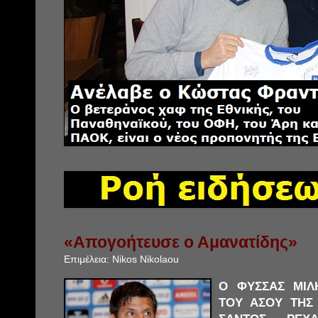
«Aπογοήτευσε ο Αμανατίδης»
Επιμέλεια:
Nikos Nikolaou
Ο ΦΥΣΣΑΣ ΜΙΛΗ
ΤΟΥ ΑΣΟΥ ΤΗΣ 