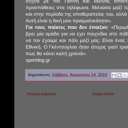
συχνά με τον Γιάννη και εκείνος απαν
προσπάθειες στα τηλέφωνα. Μιλούσα μαζί το
και στην περίοδο της αποθεραπείας του, αλλά 
Αυτή είναι η δική μου πραγματικότητα».
Για τους παίκτες που δεν έπαιξαν:
«Περιμέ
βρει μία ομάδα για να έχει παιχνίδια στα πό
να τον έχουμε και πάλι μαζί μας. Είναι ένας 
Εθνική. Ο Γκέντσογλου ήταν άτυχος γιατί τρ
πως θα κάνει καλή χρονιά».
sportdog.gr
Δημοσίευση:
Σάββατο, Αυγούστου 14, 2010
Νεότερη ανάρτηση
Αρχική σελίδα