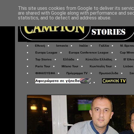
This site uses cookies from Google to deliver its servi
are shared with Google along with performance and secu
statistics, and to detect and address abuse.
Εθνική
Ισπανία
Ιταλία
Γαλλία
Μ. Βρετα
Europa League
Europa Conference League
Cup Winn
Top Stories
Ελλάδα
Κύπελλο Ελλάδος
Β' Εθνι
Paris Tour
Milano Tour
Κων/πολη Tour
Lisbon
ΦΙΦΑ/ΟΥΕΦΑ
Πρόγραμμα TV
Πρωτοσέλιδα
Σα