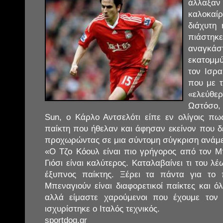
άλλαξα
καλοκαίρ
διάχυτη
πιάστηκ
αναγκά
εκατομμ
τον Ισρ
που με 
«ελεύθερ
Ωστόσο,
Sun, o Κάρλο Αντσελότι είπε εν ολίγοις πω
παίκτη που ήθελαν και άφησαν εκείνον που δ
προχωρώντας σε μια σύντομη σύγκριση ανάμε
«Ο Τζο Κόουλ είναι πιο γρήγορος από τον Μ
Γιόσι είναι καλύτερος. Καταλαβαίνει τι του λέ
έξυπνος παίκτης. Ξέρει τα πάντα για το 
Μπεναγιούν είναι διαφορετικοί παίκτες και ό
αλλά είμαστε χαρούμενοι που έχουμε τον 
ισχυρίστηκε ο Ιταλός τεχνικός.
sportdog.gr