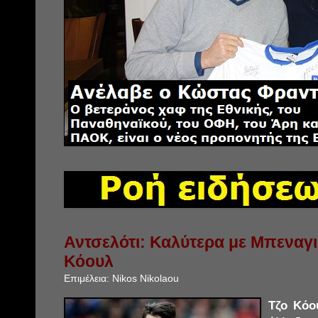
Αντσελότι: Καλύτερα με Μπεναγι
Κόουλ
Επιμέλεια:
Nikos Nikolaou
Τζο Κόο