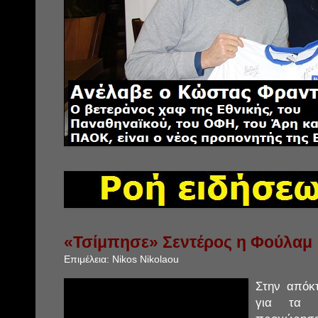
«Τσίμπησε» Σεντέρος η Φούλαμ
Επιμέλεια:
Nikos Nikolaou
Στην απόκ
για τα ε