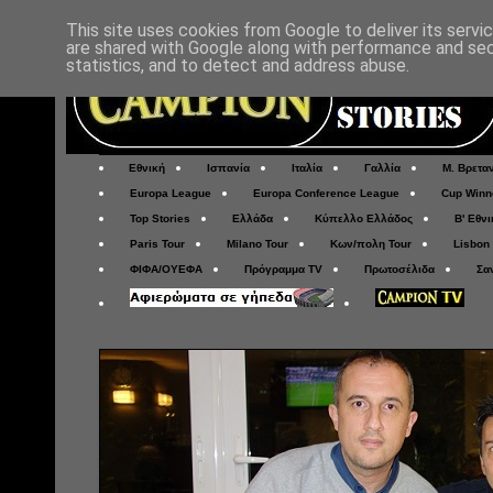
This site uses cookies from Google to deliver its servi
are shared with Google along with performance and secu
statistics, and to detect and address abuse.
Εθνική
Ισπανία
Ιταλία
Γαλλία
Μ. Βρετα
Europa League
Europa Conference League
Cup Winn
Top Stories
Ελλάδα
Κύπελλο Ελλάδος
Β' Εθνι
Paris Tour
Milano Tour
Κων/πολη Tour
Lisbon
ΦΙΦΑ/ΟΥΕΦΑ
Πρόγραμμα TV
Πρωτοσέλιδα
Σα