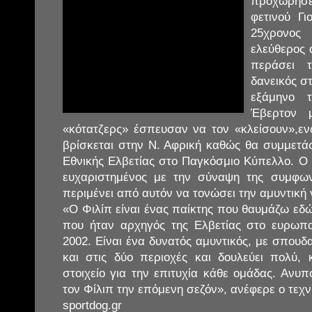
προχώρησε 
φετινού Γ
25χρονος
ελεύθερος 
περάσει 
δανεικός σ
εξάμηνο 
Έβερτον 
«κότατζερς» έσπευσαν να τον «κλείσουν»,ενώ
βρίσκεται στην Ν. Αφρική καθώς θα συμμετά
Εθνικής Ελβετίας στο Παγκόσμιο Κύπελλο. Ο
ευχαριστημένος με την σύναψη της συμφων
περιμένει από αυτόν να τονώσει την αμυντική
«Ο Φιλίπ είναι ένας παίκτης που θαυμάζω εδώ
που ήταν αρχηγός της Ελβετίας στο ευρωπ
2002. Είναι ένα δυνατός αμυντικός, με σπου
και στις δύο περιοχές και δουλεύει πολύ, 
στοιχείο για την επιτυχία κάθε ομάδας. Αν
τον Φίλιπ την επόμενη σεζόν», ανέφερε ο τεχν
sportdog.gr