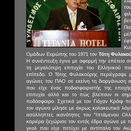
Ζα
το
φι
βε
Πα
μέ
έφ
Κυ
Ομάδων Ευρώπης του 1971 τον
Τότη Φυλακο
Η συνέντευξη έγινε με αφορμή την επέτειο
τη μεγαλύτερη επιτυχία του Ελληνικού π
επίπεδο. Ο Τότης Φυλακούρης περιέγραψε μ
αγώνες του ΠΑΟ σε εκείνη τη διοργάνωση α
που είχε ένας ποδοσφαιριστής της εποχής
επιτυχία αλλά και το πώς βλέπουν οι σημε
ποδόσφαιρο. Σχετικά με τον Γιόχαν Κρόιφ πο
τον αγώνα μίλησε με άκρως κολακευτικά λόγια 
ασύλληπτες ικανότητες του “Ιπτάμενου Ολ
καριέρα ξεχώρισε τον εντός έδρα αγώνα με τ
γκολ που είχε πετύχει με αντίπαλο τον Αι