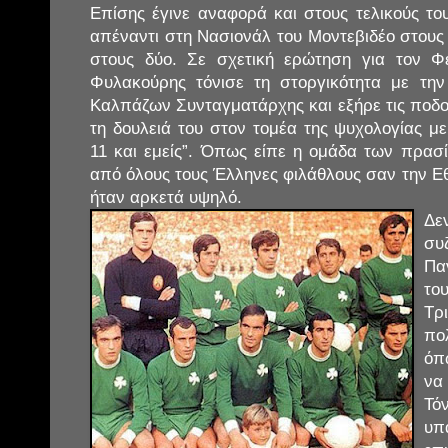
Επίσης έγινε αναφορά και στους τελικούς το
απέναντι στη Νασιονάλ του Μοντεβιδέο στους 
στους δύο. Σε σχετική ερώτηση για τον Φ
Φυλακούρης τόνισε τη στοργικότητα με την
Καλπάζων Συνταγματάρχης και εξήρε τις ποδο
τη δουλειά του στον τομέα της ψυχολογίας με
11 και εμείς”. Όπως είπε η ομάδα των πρασί
από όλους τους Έλληνες φιλάθλους σαν την Εθ
ήταν αρκετά υψηλό.
Δε
συ
Πα
το
Τρ
πο
όπ
να
Τό
υ