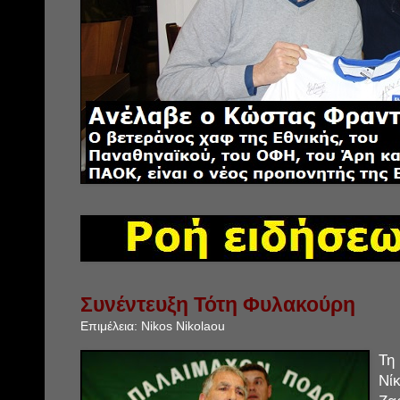
Συνέντευξη Τότη Φυλακούρη
Επιμέλεια:
Nikos Nikolaou
Τη
Νί