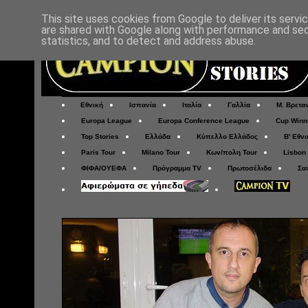
This site uses cookies from Google to deliver its servi
are shared with Google along with performance and secu
statistics, and to detect and address abuse.
Εθνική
Ισπανία
Ιταλία
Γαλλία
Μ. Βρετα
Europa League
Europa Conference League
Cup Winn
Top Stories
Ελλάδα
Κύπελλο Ελλάδος
Β' Εθνι
Paris Tour
Milano Tour
Κων/πολη Tour
Lisbon
ΦΙΦΑ/ΟΥΕΦΑ
Πρόγραμμα TV
Πρωτοσέλιδα
Σα