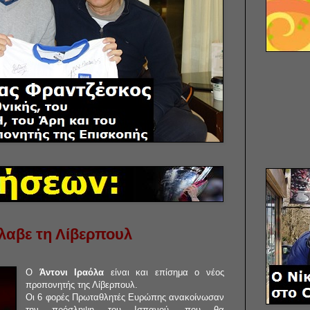
λαβε τη Λίβερπουλ
Ο
Άντονι Ιραόλα
είναι και επίσημα ο νέος
προπονητής της Λίβερπουλ.
Οι 6 φορές Πρωταθλητές Ευρώπης ανακοίνωσαν
την πρόσληψη του Ισπανού, που θα