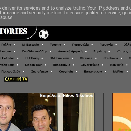
deliver its services and to analyze traffic. Your IP address and
formance and security metrics to ensure quality of service, ge
 abuse.
Γαλλία
Μ. Βρετανία
Τουρκία
Πορτογαλία
Γερμανία
Ολλα
 League
Cup Winners' Cup
Λατινική Αμερική
Ευρώπη
Κύπρος
ο Ελλάδος
Β' Εθνική
ΠΑΣ Γιάννινα
Classics
Crackovia
S
πολη Tour
Lisbon Tour
Παρασκήνιο
Συνεντεύξεις
Κοινωνία
Πρωτοσέλιδα
Σαν σήμερα
Copyright
Επικοινωνία
MePlus