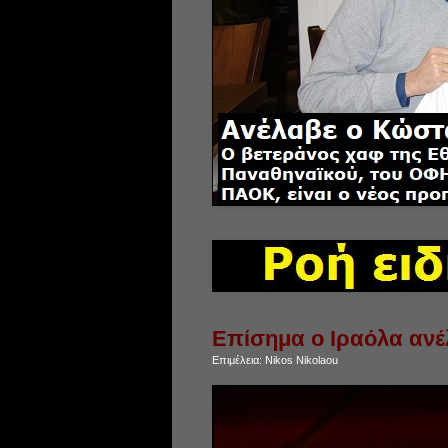
Επίσημα ο Ιραόλα ανέ
Επιμέλεια:
Nikos Nikolaou