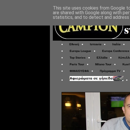
This site uses cookies from Google to 
are shared with Google along with per
statistics, and to detect and address
Εθνική
Ισπανία
Ιταλία
Europa League
Europa Conference
Top Stories
Ελλάδα
Κύπελλ
Paris Tour
Milano Tour
Κων/
ΦΙΦΑ/ΟΥΕΦΑ
Πρόγραμμα TV