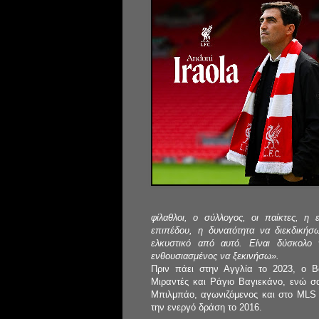
φίλαθλοι, ο σύλλογος, οι παίκτες, η
επιπέδου, η δυνατότητα να διεκδικήσ
ελκυστικό από αυτό. Είναι δύσκολο ν
ενθουσιασμένος να ξεκινήσω».
Πριν πάει στην Αγγλία το 2023, ο 
Μιραντές και Ράγιο Βαγιεκάνο, ενώ σα
Μπιλμπάο, αγωνιζόμενος και στο MLS μ
την ενεργό δράση το 2016.