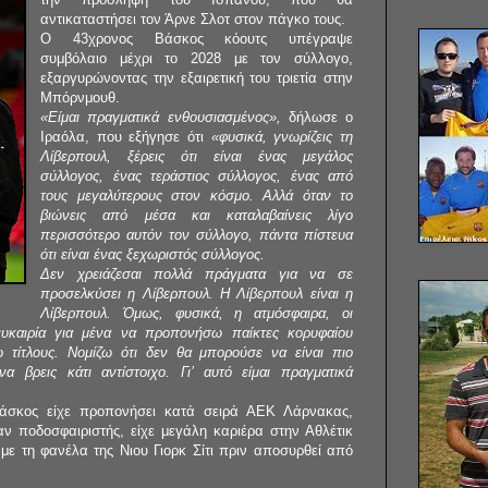
αντικαταστήσει τον Άρνε Σλοτ στον πάγκο τους.
Ο 43χρονος Βάσκος κόουτς υπέγραψε
συμβόλαιο μέχρι το 2028 με τον σύλλογο,
εξαργυρώνοντας την εξαιρετική του τριετία στην
Μπόρνμουθ.
«Είμαι πραγματικά ενθουσιασμένος»,
δήλωσε ο
Ιραόλα, που εξήγησε ότι
«φυσικά, γνωρίζεις τη
Λίβερπουλ, ξέρεις ότι είναι ένας μεγάλος
σύλλογος, ένας τεράστιος σύλλογος, ένας από
τους μεγαλύτερους στον κόσμο. Αλλά όταν το
βιώνεις από μέσα και καταλαβαίνεις λίγο
περισσότερο αυτόν τον σύλλογο, πάντα πίστευα
ότι είναι ένας ξεχωριστός σύλλογος.
Δεν χρειάζεσαι πολλά πράγματα για να σε
προσελκύσει η Λίβερπουλ. Η Λίβερπουλ είναι η
Λίβερπουλ. Όμως, φυσικά, η ατμόσφαιρα, οι
 ευκαιρία για μένα να προπονήσω παίκτες κορυφαίου
ω τίτλους. Νομίζω ότι δεν θα μπορούσε να είναι πιο
α βρεις κάτι αντίστοιχο. Γι’ αυτό είμαι πραγματικά
Βάσκος είχε προπονήσει κατά σειρά ΑΕΚ Λάρνακας,
ν ποδοσφαιριστής, είχε μεγάλη καριέρα στην Αθλέτικ
ε τη φανέλα της Νιου Γιορκ Σίτι πριν αποσυρθεί από