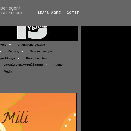
 user-agent
nerate usage
LEARN MORE
GOT IT
νδία
Champions League
Κόσμος
Nations League
portSongs
Barcelona Tour
Βαθμολογίες/Αποτελέσματα
Funny
Media