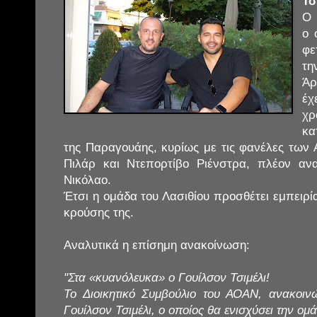
Τσ
Ο 
ο 
φε
τη
Άρ
έχ
χρ
κα
της Παραγουάης, κυρίως με τις φανέλες των
Πιλάρ και Ντεπορτίβο Ριένστρα, πλέον αν
Νικόλαο.
Έτσι η ομάδα του Λασιθίου προσθέτει εμπειρί
κρούσης της.
Αναλυτικά η επίσημη ανακοίνωση:
"Στα «κυανόλευκα» ο Γουίλσον Τσιμέλι!
Το Διοικητικό Συμβούλιο του ΑΟΑΝ, ανακοιν
Γουίλσον Τσιμέλι, ο οποίος θα ενισχύσει την ομ