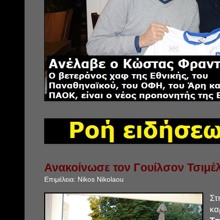
Ανακοίνωσε τον Γουίλσον Τσιμέλ
Επιμέλεια:
Nikos Nikolaou
Στ
κα