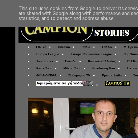
This site uses cookies from Google to deliver its servi
are shared with Google along with performance and secu
statistics, and to detect and address abuse.
Εθνική
Ισπανία
Ιταλία
Γαλλία
Μ. Βρετα
Europa League
Europa Conference League
Cup Winn
Top Stories
Ελλάδα
Κύπελλο Ελλάδος
Β' Εθνι
Paris Tour
Milano Tour
Κων/πολη Tour
Lisbon
ΦΙΦΑ/ΟΥΕΦΑ
Πρόγραμμα TV
Πρωτοσέλιδα
Σα