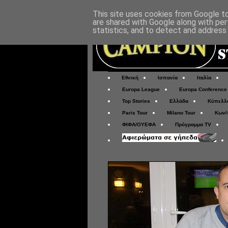
This site uses cookies from Google to 
are shared with Google along with per
statistics, and to detect and address
Εθνική
Ισπανία
Ιταλία
Europa League
Europa Conference
Top Stories
Ελλάδα
Κύπελλ
Paris Tour
Milano Tour
Κων/
ΦΙΦΑ/ΟΥΕΦΑ
Πρόγραμμα TV