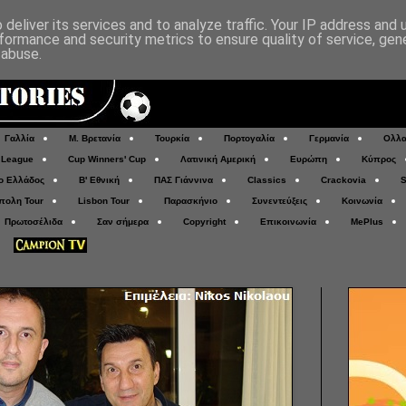
deliver its services and to analyze traffic. Your IP address and
formance and security metrics to ensure quality of service, ge
 abuse.
Γαλλία
Μ. Βρετανία
Τουρκία
Πορτογαλία
Γερμανία
Ολλα
 League
Cup Winners' Cup
Λατινική Αμερική
Ευρώπη
Κύπρος
ο Ελλάδος
Β' Εθνική
ΠΑΣ Γιάννινα
Classics
Crackovia
S
πολη Tour
Lisbon Tour
Παρασκήνιο
Συνεντεύξεις
Κοινωνία
Πρωτοσέλιδα
Σαν σήμερα
Copyright
Επικοινωνία
MePlus