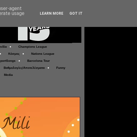
 user-agent
nerate usage
LEARN MORE
GOT IT
νδία
Champions League
Κόσμος
Nations League
portSongs
Barcelona Tour
Βαθμολογίες/Αποτελέσματα
Funny
Media