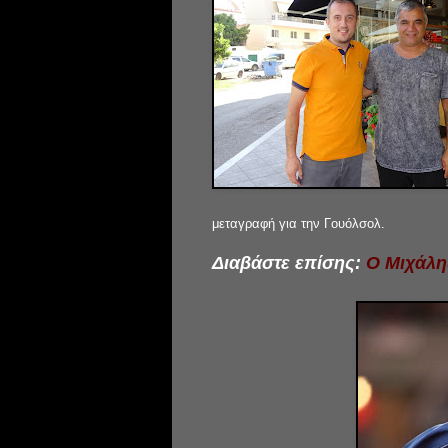
μεταγραφή για την Γουόλσολ.
Διαβάστε επίσης:
Ο Μιχάλη